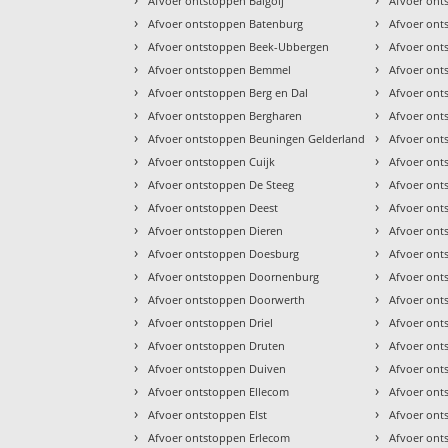
Afvoer ontstoppen Balgoij
Afvoer ont
›
›
Afvoer ontstoppen Batenburg
Afvoer ont
›
›
Afvoer ontstoppen Beek-Ubbergen
Afvoer ont
›
›
Afvoer ontstoppen Bemmel
Afvoer ont
›
›
Afvoer ontstoppen Berg en Dal
Afvoer on
›
›
Afvoer ontstoppen Bergharen
Afvoer on
›
›
Afvoer ontstoppen Beuningen Gelderland
Afvoer ont
›
›
Afvoer ontstoppen Cuijk
Afvoer ont
›
›
Afvoer ontstoppen De Steeg
Afvoer on
›
›
Afvoer ontstoppen Deest
Afvoer ont
›
›
Afvoer ontstoppen Dieren
Afvoer ont
›
›
Afvoer ontstoppen Doesburg
Afvoer ont
›
›
Afvoer ontstoppen Doornenburg
Afvoer ont
›
›
Afvoer ontstoppen Doorwerth
Afvoer on
›
›
Afvoer ontstoppen Driel
Afvoer ont
›
›
Afvoer ontstoppen Druten
Afvoer ont
›
›
Afvoer ontstoppen Duiven
Afvoer ont
›
›
Afvoer ontstoppen Ellecom
Afvoer ont
›
›
Afvoer ontstoppen Elst
Afvoer ont
›
›
Afvoer ontstoppen Erlecom
Afvoer ont