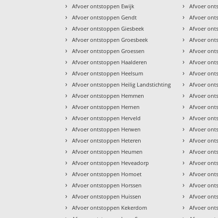
›
›
Afvoer ontstoppen Ewijk
Afvoer ont
›
›
Afvoer ontstoppen Gendt
Afvoer ont
›
›
Afvoer ontstoppen Giesbeek
Afvoer ont
›
›
Afvoer ontstoppen Groesbeek
Afvoer ont
›
›
Afvoer ontstoppen Groessen
Afvoer ont
›
›
Afvoer ontstoppen Haalderen
Afvoer ont
›
›
Afvoer ontstoppen Heelsum
Afvoer ont
›
›
Afvoer ontstoppen Heilig Landstichting
Afvoer ont
›
›
Afvoer ontstoppen Hemmen
Afvoer on
›
›
Afvoer ontstoppen Hernen
Afvoer ont
›
›
Afvoer ontstoppen Herveld
Afvoer ont
›
›
Afvoer ontstoppen Herwen
Afvoer ont
›
›
Afvoer ontstoppen Heteren
Afvoer ont
›
›
Afvoer ontstoppen Heumen
Afvoer ont
›
›
Afvoer ontstoppen Heveadorp
Afvoer ont
›
›
Afvoer ontstoppen Homoet
Afvoer on
›
›
Afvoer ontstoppen Horssen
Afvoer ont
›
›
Afvoer ontstoppen Huissen
Afvoer ont
›
›
Afvoer ontstoppen Kekerdom
Afvoer ont