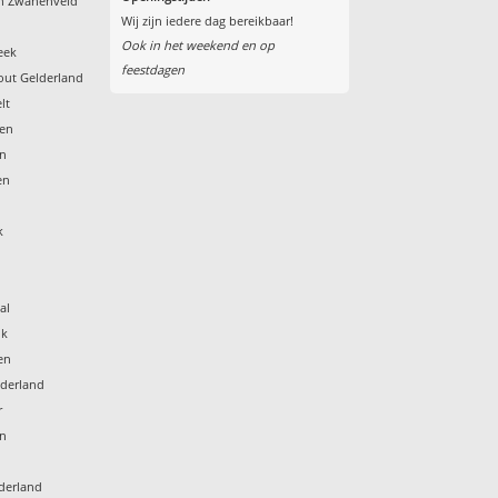
en Zwanenveld
Wij zijn iedere dag bereikbaar!
Ook in het weekend en op
eek
feestdagen
out Gelderland
lt
den
en
en
k
al
jk
en
lderland
r
en
derland