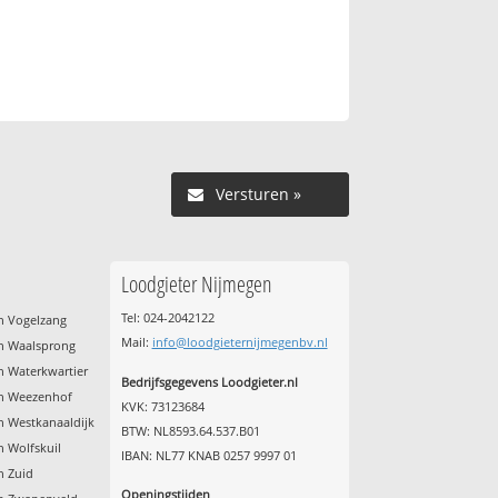
Versturen »
Loodgieter Nijmegen
Tel: 024-2042122
n Vogelzang
Mail:
info@loodgieternijmegenbv.nl
n Waalsprong
n Waterkwartier
Bedrijfsgegevens Loodgieter.nl
en Weezenhof
KVK: 73123684
n Westkanaaldijk
BTW: NL8593.64.537.B01
 Wolfskuil
IBAN: NL77 KNAB 0257 9997 01
n Zuid
Openingstijden