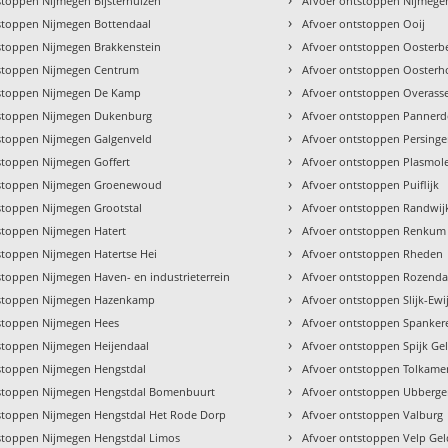
stoppen Nijmegen Bijsterhuizen
Afvoer ontstoppen Nijmeg
›
stoppen Nijmegen Bottendaal
Afvoer ontstoppen Ooij
›
stoppen Nijmegen Brakkenstein
Afvoer ontstoppen Oosterb
›
stoppen Nijmegen Centrum
Afvoer ontstoppen Oosterh
›
tstoppen Nijmegen De Kamp
Afvoer ontstoppen Overasse
›
tstoppen Nijmegen Dukenburg
Afvoer ontstoppen Panner
›
stoppen Nijmegen Galgenveld
Afvoer ontstoppen Persing
›
stoppen Nijmegen Goffert
Afvoer ontstoppen Plasmol
›
tstoppen Nijmegen Groenewoud
Afvoer ontstoppen Puiflijk
›
stoppen Nijmegen Grootstal
Afvoer ontstoppen Randwij
›
stoppen Nijmegen Hatert
Afvoer ontstoppen Renkum
›
stoppen Nijmegen Hatertse Hei
Afvoer ontstoppen Rheden
›
stoppen Nijmegen Haven- en industrieterrein
Afvoer ontstoppen Rozenda
›
tstoppen Nijmegen Hazenkamp
Afvoer ontstoppen Slijk-Ewi
›
stoppen Nijmegen Hees
Afvoer ontstoppen Spanker
›
stoppen Nijmegen Heijendaal
Afvoer ontstoppen Spijk Ge
›
stoppen Nijmegen Hengstdal
Afvoer ontstoppen Tolkame
›
stoppen Nijmegen Hengstdal Bomenbuurt
Afvoer ontstoppen Ubberg
›
stoppen Nijmegen Hengstdal Het Rode Dorp
Afvoer ontstoppen Valburg
›
stoppen Nijmegen Hengstdal Limos
Afvoer ontstoppen Velp Gel