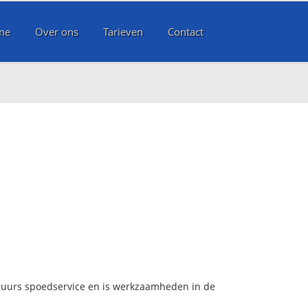
me
Over ons
Tarieven
Contact
4 uurs spoedservice en is werkzaamheden in de