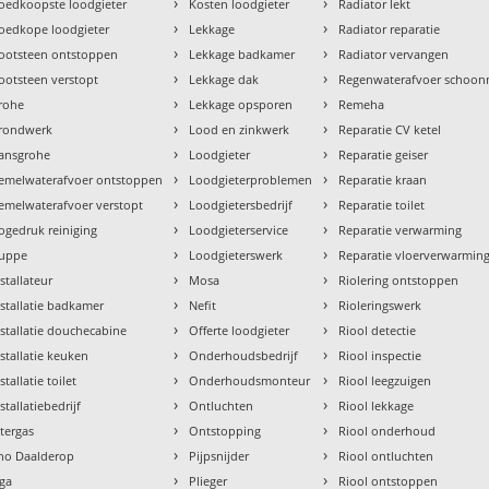
›
›
oedkoopste loodgieter
Kosten loodgieter
Radiator lekt
›
›
oedkope loodgieter
Lekkage
Radiator reparatie
›
›
ootsteen ontstoppen
Lekkage badkamer
Radiator vervangen
›
›
ootsteen verstopt
Lekkage dak
Regenwaterafvoer schoo
›
›
rohe
Lekkage opsporen
Remeha
›
›
rondwerk
Lood en zinkwerk
Reparatie CV ketel
›
›
ansgrohe
Loodgieter
Reparatie geiser
›
›
emelwaterafvoer ontstoppen
Loodgieterproblemen
Reparatie kraan
›
›
emelwaterafvoer verstopt
Loodgietersbedrijf
Reparatie toilet
›
›
ogedruk reiniging
Loodgieterservice
Reparatie verwarming
›
›
uppe
Loodgieterswerk
Reparatie vloerverwarmin
›
›
nstallateur
Mosa
Riolering ontstoppen
›
›
nstallatie badkamer
Nefit
Rioleringswerk
›
›
nstallatie douchecabine
Offerte loodgieter
Riool detectie
›
›
nstallatie keuken
Onderhoudsbedrijf
Riool inspectie
›
›
stallatie toilet
Onderhoudsmonteur
Riool leegzuigen
›
›
stallatiebedrijf
Ontluchten
Riool lekkage
›
›
ntergas
Ontstopping
Riool onderhoud
›
›
tho Daalderop
Pijpsnijder
Riool ontluchten
›
›
aga
Plieger
Riool ontstoppen