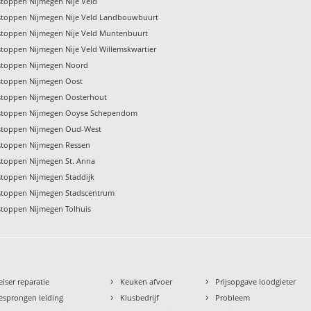
stoppen Nijmegen Nije Veld
stoppen Nijmegen Nije Veld Landbouwbuurt
stoppen Nijmegen Nije Veld Muntenbuurt
stoppen Nijmegen Nije Veld Willemskwartier
stoppen Nijmegen Noord
stoppen Nijmegen Oost
stoppen Nijmegen Oosterhout
tstoppen Nijmegen Ooyse Schependom
stoppen Nijmegen Oud-West
stoppen Nijmegen Ressen
stoppen Nijmegen St. Anna
stoppen Nijmegen Staddijk
stoppen Nijmegen Stadscentrum
stoppen Nijmegen Tolhuis
›
›
eiser reparatie
Keuken afvoer
Prijsopgave loodgieter
›
›
esprongen leiding
Klusbedrijf
Probleem