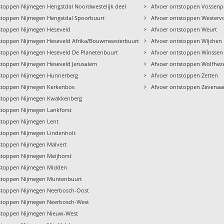
›
stoppen Nijmegen Hengstdal Noordwestelijk deel
Afvoer ontstoppen Vossenp
›
stoppen Nijmegen Hengstdal Spoorbuurt
Afvoer ontstoppen Westerv
›
stoppen Nijmegen Heseveld
Afvoer ontstoppen Weurt
›
stoppen Nijmegen Heseveld Afrika/Bouwmeesterbuurt
Afvoer ontstoppen Wijchen
›
stoppen Nijmegen Heseveld De Planetenbuurt
Afvoer ontstoppen Winssen
›
stoppen Nijmegen Heseveld Jerusalem
Afvoer ontstoppen Wolfhez
›
stoppen Nijmegen Hunnerberg
Afvoer ontstoppen Zetten
›
stoppen Nijmegen Kerkenbos
Afvoer ontstoppen Zevenaa
tstoppen Nijmegen Kwakkenberg
stoppen Nijmegen Lankforst
stoppen Nijmegen Lent
stoppen Nijmegen Lindenholt
stoppen Nijmegen Malvert
stoppen Nijmegen Meijhorst
stoppen Nijmegen Midden
tstoppen Nijmegen Muntenbuurt
stoppen Nijmegen Neerbosch-Oost
stoppen Nijmegen Neerbosch-West
stoppen Nijmegen Nieuw-West