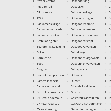
›
›
›
Afvoer verstopt
Dakbedekking
G
›
›
›
Agpo ferroli
Dakdekker
G
›
›
›
All-Inservice
Dakgoot lekkage
G
›
›
›
AWB
Dakgoot reinigen
G
›
›
›
Badkamer lekkage
Dakgoot reparatie
G
›
›
›
Badkamer renovatie
Dakgoot repareren
G
›
›
›
Badkamer ventilatie
Dakgoot schoonmaken
H
›
›
›
Beste loodgieter
Dakgoot verstopt
H
›
›
›
Bevroren waterleiding
Dakgoot vervangen
H
›
›
›
Boiler
Daklekkage
H
›
›
›
Borrelende
Dakpannen afgewaaid
H
›
›
›
Bosch
Dakpannen vervangen
I
›
›
›
Brugman
Dakreparatie
I
›
›
›
Buitenkraan plaatsen
Dakwerk
I
›
›
›
Camera inspectie
Duravit
I
›
›
›
Camera onderzoek
Erkende loodgieter
In
›
›
›
Centrale verwarming
Gasfitter
In
›
›
›
CV ketel onderhoud
Gasfornuis aansluiten
I
›
›
›
CV ketel reparatie
Gaskachel schoonmaken
I
›
›
›
CV ketel storing
Gasleiding verleggen
J