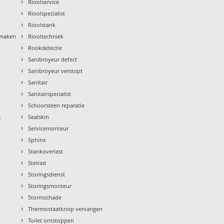
›
Rioolservice
›
Rioolspecialist
›
Rioolstank
›
nmaken
Riooltechniek
›
Rookdetectie
›
Sanibroyeur defect
›
Sanibroyeur verstopt
›
Sanitair
›
Sanitairspecialist
›
Schoorsteen reparatie
›
g
Sealskin
›
Servicemonteur
›
Sphinx
›
Stankoverlast
›
Stelrad
›
Storingsdienst
›
Storingsmonteur
›
Stormschade
›
Thermostaatknop vervangen
›
Toilet ontstoppen