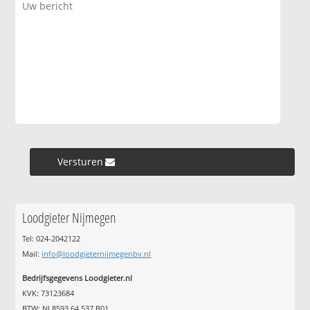
Versturen »
Loodgieter Nijmegen
Tel: 024-2042122
Mail:
info@loodgieternijmegenbv.nl
Bedrijfsgegevens Loodgieter.nl
KVK: 73123684
BTW: NL8593.64.537.B01