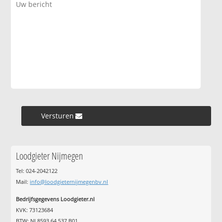
Versturen »
Loodgieter Nijmegen
Tel: 024-2042122
Mail:
info@loodgieternijmegenbv.nl
Bedrijfsgegevens Loodgieter.nl
KVK: 73123684
BTW: NL8593.64.537.B01