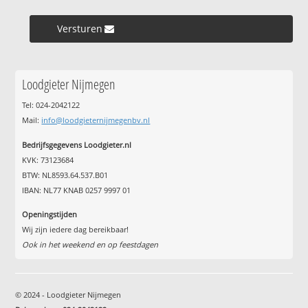
Versturen »
Loodgieter Nijmegen
Tel: 024-2042122
Mail:
info@loodgieternijmegenbv.nl
Bedrijfsgegevens Loodgieter.nl
KVK: 73123684
BTW: NL8593.64.537.B01
IBAN: NL77 KNAB 0257 9997 01
Openingstijden
Wij zijn iedere dag bereikbaar!
Ook in het weekend en op feestdagen
© 2024 - Loodgieter Nijmegen