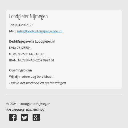
Loodgieter Nijmegen
Tel: 024-2042122
Mail:
info@loodgieternijmegenbv.nl
Bedrijfsgegevens Loodgieter.nl
KVK: 73123684
BTW: NL8593.64.537.B01
IBAN: NL77 KNAB 0257 9997 01
Openingstijden
Wij zijn iedere dag bereikbaar!
Ook in het weekend en op feestdagen
© 2024 - Loodgieter Nijmegen
Bel vandaag
:
024-2042122