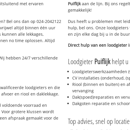
itsluitend met ervaren
Puiflijk
aan de lijn. Bij ons regel
gemakkelijk!
gen? Bel ons dan op 024-2042122
Dus heeft u problemen met leid
 vrijwel altijd binnen één uur
hulp, bel ons. Onze loodgieters
 kunnen alle lekkages,
en zijn elke dag bij u in de buu
en no time oplossen. Altijd
Direct hulp van een loodgieter 
Wij hebben 24/7 verschillende
Loodgieter
Puiflijk
helpt u 
Loodgieterswerkzaamheden (w
CV installaties (onderhoud, (
Riool (binnen en buiten) en a
walificeerde loodgieters en die
vervanging
afvoer en riool en daklekkage.
Dak(spoed)reparaties en verv
Dakgoten reparatie en scho
d voldoende voorraad en
 Voor grotere klussen wordt
 een afspraak gemaakt voor de
Top advies, snel op locati