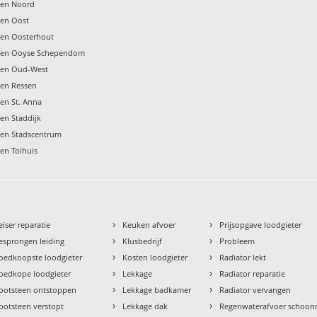
gen Noord
gen Oost
gen Oosterhout
gen Ooyse Schependom
gen Oud-West
gen Ressen
en St. Anna
en Staddijk
gen Stadscentrum
en Tolhuis
›
›
eiser reparatie
Keuken afvoer
Prijsopgave loodgieter
›
›
esprongen leiding
Klusbedrijf
Probleem
›
›
oedkoopste loodgieter
Kosten loodgieter
Radiator lekt
›
›
oedkope loodgieter
Lekkage
Radiator reparatie
›
›
ootsteen ontstoppen
Lekkage badkamer
Radiator vervangen
›
›
ootsteen verstopt
Lekkage dak
Regenwaterafvoer schoo