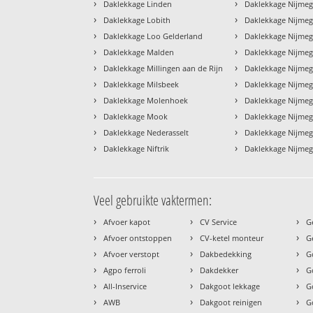
›
›
Daklekkage Linden
Daklekkage Nijme
›
›
Daklekkage Lobith
Daklekkage Nijme
›
›
Daklekkage Loo Gelderland
Daklekkage Nijme
›
›
Daklekkage Malden
Daklekkage Nijme
›
›
Daklekkage Millingen aan de Rijn
Daklekkage Nijme
›
›
Daklekkage Milsbeek
Daklekkage Nijme
›
›
Daklekkage Molenhoek
Daklekkage Nijmeg
›
›
Daklekkage Mook
Daklekkage Nijmeg
›
›
Daklekkage Nederasselt
Daklekkage Nijme
›
›
Daklekkage Niftrik
Daklekkage Nijmeg
Veel gebruikte vaktermen:
›
›
›
Afvoer kapot
CV Service
G
›
›
›
Afvoer ontstoppen
CV-ketel monteur
G
›
›
›
Afvoer verstopt
Dakbedekking
G
›
›
›
Agpo ferroli
Dakdekker
G
›
›
›
All-Inservice
Dakgoot lekkage
G
›
›
›
AWB
Dakgoot reinigen
G