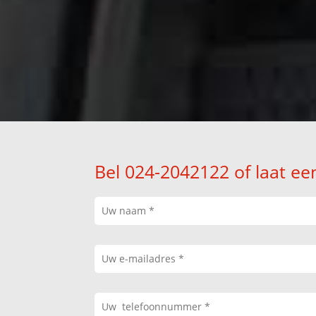
Bel 024-2042122 of laat ee