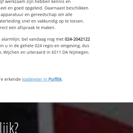
drijf werkzaam zijn hebben kennis en
eel en goed opgeleid. Daarnaast beschikken
e apparatuur en gereedschap om alle
erleiding snel en vakkundig op te lossen.
rect een afspraak te maken.
e alarmlijn; bel vandaag nog met
024-2042122
en u in de gehele 024 regio en omgeving, dus
m, Wijchen en uiteraard in 6511 DA Nijmegen.
ere erkende
loodgieter in
Puiflijk
.
ijk?