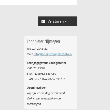
Versturen »
Loodgieter Nijmegen
Tel: 024-2042122
Mail:
info@loodgieternijmegenbv.nl
Bedrijfsgegevens Loodgieter.nl
KVK: 73123684
BTW: NL8593.64.537.B01
IBAN: NL77 KNAB 0257 9997 01
Openingstijden
Wij zijn iedere dag bereikbaar!
Ook in het weekend en op
feestdagen