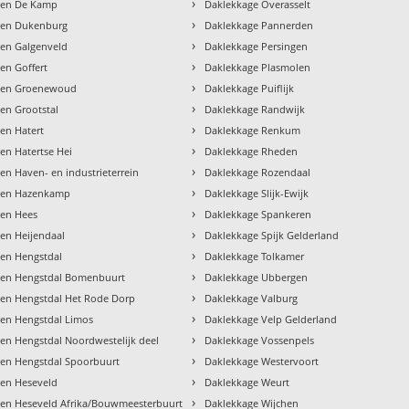
›
gen De Kamp
Daklekkage Overasselt
›
gen Dukenburg
Daklekkage Pannerden
›
en Galgenveld
Daklekkage Persingen
›
en Goffert
Daklekkage Plasmolen
›
gen Groenewoud
Daklekkage Puiflijk
›
en Grootstal
Daklekkage Randwijk
›
en Hatert
Daklekkage Renkum
›
en Hatertse Hei
Daklekkage Rheden
›
en Haven- en industrieterrein
Daklekkage Rozendaal
›
gen Hazenkamp
Daklekkage Slijk-Ewijk
›
gen Hees
Daklekkage Spankeren
›
en Heijendaal
Daklekkage Spijk Gelderland
›
en Hengstdal
Daklekkage Tolkamer
›
gen Hengstdal Bomenbuurt
Daklekkage Ubbergen
›
en Hengstdal Het Rode Dorp
Daklekkage Valburg
›
en Hengstdal Limos
Daklekkage Velp Gelderland
›
en Hengstdal Noordwestelijk deel
Daklekkage Vossenpels
›
en Hengstdal Spoorbuurt
Daklekkage Westervoort
›
gen Heseveld
Daklekkage Weurt
›
en Heseveld Afrika/Bouwmeesterbuurt
Daklekkage Wijchen