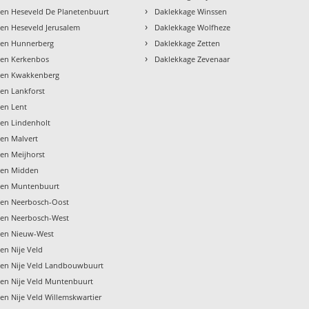
›
en Heseveld De Planetenbuurt
Daklekkage Winssen
›
en Heseveld Jerusalem
Daklekkage Wolfheze
›
gen Hunnerberg
Daklekkage Zetten
›
gen Kerkenbos
Daklekkage Zevenaar
gen Kwakkenberg
en Lankforst
en Lent
en Lindenholt
en Malvert
en Meijhorst
gen Midden
gen Muntenbuurt
gen Neerbosch-Oost
gen Neerbosch-West
gen Nieuw-West
en Nije Veld
gen Nije Veld Landbouwbuurt
en Nije Veld Muntenbuurt
en Nije Veld Willemskwartier