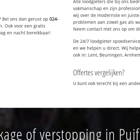
Alle loodgieters die bij ons be
vakmanschap en zijn profession
wij over de modernste en juist
? Bel ons dan gerust op
024-
problemen aan zowel gas als wat
n. Ook voor een gratis
Neem contact met ons op om di
Dag en nacht bereikbaar!
De 24/7 loodgieter spoedservic
en we helpen u direct. Wij help
ook in: Lent, Beuningen, Arnhe
Offertes vergelijken?
U kunt ook terecht bij een and
kage of verstopping in Puifl