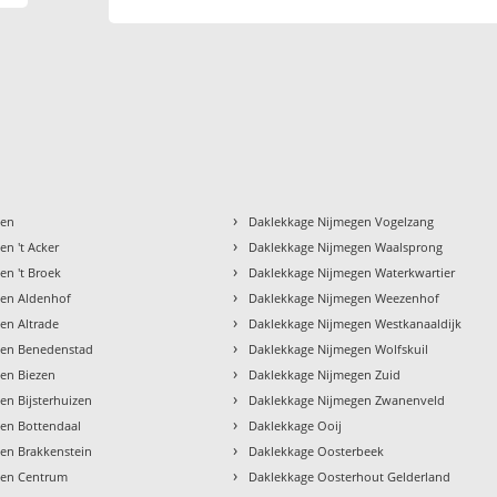
›
gen
Daklekkage Nijmegen Vogelzang
›
n 't Acker
Daklekkage Nijmegen Waalsprong
›
en 't Broek
Daklekkage Nijmegen Waterkwartier
›
gen Aldenhof
Daklekkage Nijmegen Weezenhof
›
en Altrade
Daklekkage Nijmegen Westkanaaldijk
›
gen Benedenstad
Daklekkage Nijmegen Wolfskuil
›
en Biezen
Daklekkage Nijmegen Zuid
›
en Bijsterhuizen
Daklekkage Nijmegen Zwanenveld
›
en Bottendaal
Daklekkage Ooij
›
en Brakkenstein
Daklekkage Oosterbeek
›
gen Centrum
Daklekkage Oosterhout Gelderland