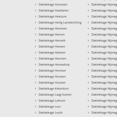
›
›
Daklekkage Groessen
Daklekkage Nijmeg
›
›
Daklekkage Haalderen
Daklekkage Nijmeg
›
›
Daklekkage Heelsum
Daklekkage Nijme
›
›
Daklekkage Heilig Landstichting
Daklekkage Nijme
›
›
Daklekkage Hemmen
Daklekkage Nijme
›
›
Daklekkage Hernen
Daklekkage Nijmeg
›
›
Daklekkage Herveld
Daklekkage Nijmeg
›
›
Daklekkage Herwen
Daklekkage Nijmeg
›
›
Daklekkage Heteren
Daklekkage Nijmeg
›
›
Daklekkage Heumen
Daklekkage Nijmeg
›
›
Daklekkage Heveadorp
Daklekkage Nijme
›
›
Daklekkage Homoet
Daklekkage Nijme
›
›
Daklekkage Horssen
Daklekkage Nijme
›
›
Daklekkage Huissen
Daklekkage Nijme
›
›
Daklekkage Kekerdom
Daklekkage Nijme
›
›
Daklekkage Laag-Soeren
Daklekkage Nijmeg
›
›
Daklekkage Lathum
Daklekkage Nijme
›
›
Daklekkage Leur
Daklekkage Nijmeg
›
›
Daklekkage Leuth
Daklekkage Nijmeg