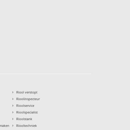
›
Riool verstopt
›
Rioolinspecteur
›
Rioolservice
›
Rioolspecialist
›
Rioolstank
›
nmaken
Riooltechniek