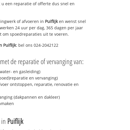
t u een reparatie of offerte dus snel en
ingwerk of afvoeren in
Puiflijk
en wenst snel
 werken 24 uur per dag, 365 dagen per jaar
rt om spoedreparaties uit te voeren.
in
Puiflijk
: bel ons 024-2042122
met de reparatie of vervanging van:
ater- en gasleiding)
spoed)reparatie en vervanging)
fvoer ontstoppen, reparatie, renovatie en
anging (dakpannen en dakleer)
onmaken
e in
Puiflijk