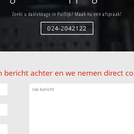
Zoekt u daklekkage in Puiflijk? Maak nu een afspraak!
024-2042122
n bericht achter en we nemen direct co