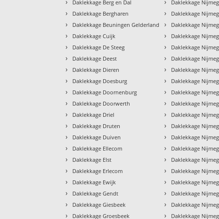
›
›
Daklekkage Berg en Dal
Daklekkage Nijme
›
›
Daklekkage Bergharen
Daklekkage Nijme
›
›
Daklekkage Beuningen Gelderland
Daklekkage Nijmeg
›
›
Daklekkage Cuijk
Daklekkage Nijmeg
›
›
Daklekkage De Steeg
Daklekkage Nijme
›
›
Daklekkage Deest
Daklekkage Nijmeg
›
›
Daklekkage Dieren
Daklekkage Nijmeg
›
›
Daklekkage Doesburg
Daklekkage Nijmeg
›
›
Daklekkage Doornenburg
Daklekkage Nijmeg
›
›
Daklekkage Doorwerth
Daklekkage Nijme
›
›
Daklekkage Driel
Daklekkage Nijme
›
›
Daklekkage Druten
Daklekkage Nijmeg
›
›
Daklekkage Duiven
Daklekkage Nijmeg
›
›
Daklekkage Ellecom
Daklekkage Nijme
›
›
Daklekkage Elst
Daklekkage Nijmeg
›
›
Daklekkage Erlecom
Daklekkage Nijmeg
›
›
Daklekkage Ewijk
Daklekkage Nijmeg
›
›
Daklekkage Gendt
Daklekkage Nijmeg
›
›
Daklekkage Giesbeek
Daklekkage Nijme
›
›
Daklekkage Groesbeek
Daklekkage Nijmeg