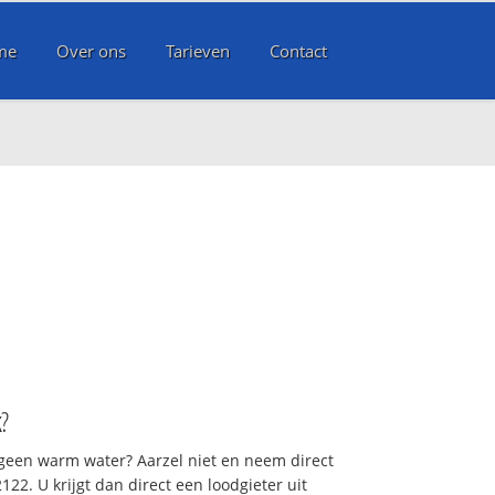
me
Over ons
Tarieven
Contact
k
?
 geen warm water? Aarzel niet en neem direct
22. U krijgt dan direct een loodgieter uit