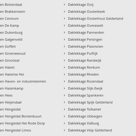
›
en Bottendaal
Daklekkage Ooij
›
en Brakkenstein
Daklekkage Oosterbeek
›
gen Centrum
Daklekkage Oosterhout Gelderland
›
gen De Kamp
Daklekkage Overasselt
›
gen Dukenburg
Daklekkage Pannerden
›
en Galgenveld
Daklekkage Persingen
›
en Goffert
Daklekkage Plasmolen
›
gen Groenewoud
Daklekkage Puiflijk
›
en Grootstal
Daklekkage Randwijk
›
en Hatert
Daklekkage Renkum
›
en Hatertse Hei
Daklekkage Rheden
›
en Haven- en industrieterrein
Daklekkage Rozendaal
›
gen Hazenkamp
Daklekkage Slijk-Ewijk
›
gen Hees
Daklekkage Spankeren
›
en Heijendaal
Daklekkage Spijk Gelderland
›
en Hengstdal
Daklekkage Tolkamer
›
gen Hengstdal Bomenbuurt
Daklekkage Ubbergen
›
en Hengstdal Het Rode Dorp
Daklekkage Valburg
›
en Hengstdal Limos
Daklekkage Velp Gelderland