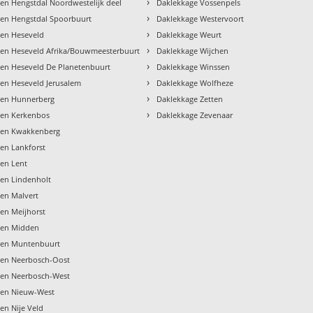
›
en Hengstdal Noordwestelijk deel
Daklekkage Vossenpels
›
en Hengstdal Spoorbuurt
Daklekkage Westervoort
›
gen Heseveld
Daklekkage Weurt
›
en Heseveld Afrika/Bouwmeesterbuurt
Daklekkage Wijchen
›
en Heseveld De Planetenbuurt
Daklekkage Winssen
›
en Heseveld Jerusalem
Daklekkage Wolfheze
›
gen Hunnerberg
Daklekkage Zetten
›
gen Kerkenbos
Daklekkage Zevenaar
gen Kwakkenberg
en Lankforst
en Lent
en Lindenholt
en Malvert
en Meijhorst
gen Midden
gen Muntenbuurt
gen Neerbosch-Oost
gen Neerbosch-West
gen Nieuw-West
en Nije Veld