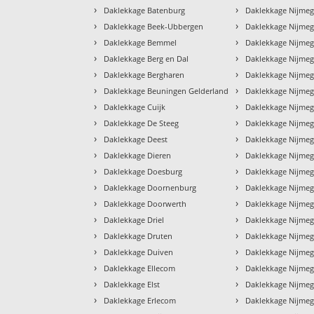
›
›
Daklekkage Batenburg
Daklekkage Nijmeg
›
›
Daklekkage Beek-Ubbergen
Daklekkage Nijmeg
›
›
Daklekkage Bemmel
Daklekkage Nijme
›
›
Daklekkage Berg en Dal
Daklekkage Nijme
›
›
Daklekkage Bergharen
Daklekkage Nijme
›
›
Daklekkage Beuningen Gelderland
Daklekkage Nijmeg
›
›
Daklekkage Cuijk
Daklekkage Nijmeg
›
›
Daklekkage De Steeg
Daklekkage Nijme
›
›
Daklekkage Deest
Daklekkage Nijmeg
›
›
Daklekkage Dieren
Daklekkage Nijmeg
›
›
Daklekkage Doesburg
Daklekkage Nijmeg
›
›
Daklekkage Doornenburg
Daklekkage Nijmeg
›
›
Daklekkage Doorwerth
Daklekkage Nijme
›
›
Daklekkage Driel
Daklekkage Nijme
›
›
Daklekkage Druten
Daklekkage Nijmeg
›
›
Daklekkage Duiven
Daklekkage Nijmeg
›
›
Daklekkage Ellecom
Daklekkage Nijme
›
›
Daklekkage Elst
Daklekkage Nijmeg
›
›
Daklekkage Erlecom
Daklekkage Nijmeg