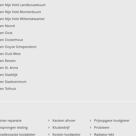
gen Nije Veld Landbouwbuurt
en Nije Veld Muntenbuurt
en Nije Veld Willemskwartier
gen Noord
gen Oost
gen Oosterhout
gen Ooyse Schependom
gen Oud-West
gen Ressen
en St. Anna
en Staddijk
gen Stadscentrum
en Tolhuis
›
›
eiser reparatie
Keuken afvoer
Prijsopgave loodgieter
›
›
esprongen leiding
Klusbedrijf
Probleem
›
›
oedkoopste loodgieter
Kosten loodgieter
Radiator lekt