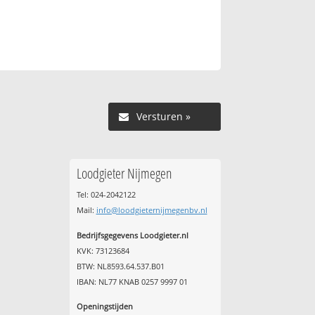
Versturen »
Loodgieter Nijmegen
Tel: 024-2042122
Mail:
info@loodgieternijmegenbv.nl
Bedrijfsgegevens Loodgieter.nl
KVK: 73123684
BTW: NL8593.64.537.B01
IBAN: NL77 KNAB 0257 9997 01
Openingstijden