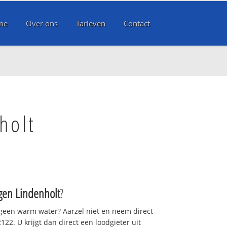
me
Over ons
Tarieven
Contact
holt
gen Lindenholt
?
 geen warm water? Aarzel niet en neem direct
22. U krijgt dan direct een loodgieter uit