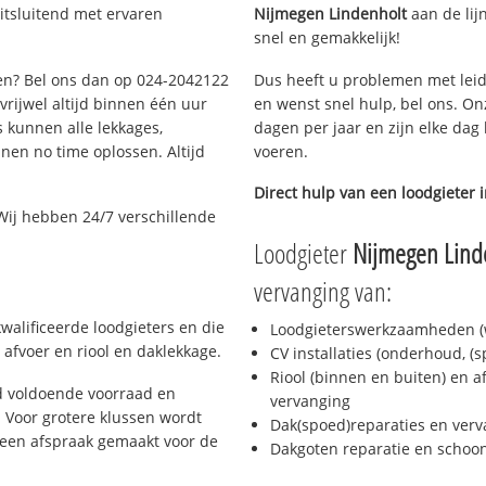
itsluitend met ervaren
Nijmegen Lindenholt
aan de lijn
snel en gemakkelijk!
gen? Bel ons dan op 024-2042122
Dus heeft u problemen met leid
 vrijwel altijd binnen één uur
en wenst snel hulp, bel ons. On
 kunnen alle lekkages,
dagen per jaar en zijn elke dag 
en no time oplossen. Altijd
voeren.
Direct hulp van een loodgieter 
Wij hebben 24/7 verschillende
Loodgieter
Nijmegen Lind
vervanging van:
walificeerde loodgieters en die
Loodgieterswerkzaamheden (w
afvoer en riool en daklekkage.
CV installaties (onderhoud, (
Riool (binnen en buiten) en a
d voldoende voorraad en
vervanging
 Voor grotere klussen wordt
Dak(spoed)reparaties en verv
 een afspraak gemaakt voor de
Dakgoten reparatie en scho