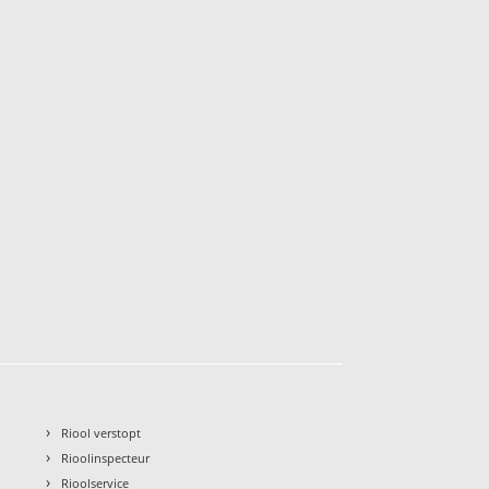
›
Riool verstopt
›
Rioolinspecteur
›
Rioolservice