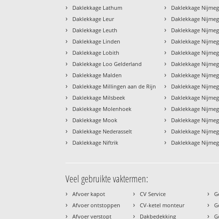
›
›
Daklekkage Lathum
Daklekkage Nijme
›
›
Daklekkage Leur
Daklekkage Nijmeg
›
›
Daklekkage Leuth
Daklekkage Nijmeg
›
›
Daklekkage Linden
Daklekkage Nijme
›
›
Daklekkage Lobith
Daklekkage Nijme
›
›
Daklekkage Loo Gelderland
Daklekkage Nijme
›
›
Daklekkage Malden
Daklekkage Nijme
›
›
Daklekkage Millingen aan de Rijn
Daklekkage Nijme
›
›
Daklekkage Milsbeek
Daklekkage Nijme
›
›
Daklekkage Molenhoek
Daklekkage Nijmeg
›
›
Daklekkage Mook
Daklekkage Nijmeg
›
›
Daklekkage Nederasselt
Daklekkage Nijme
›
›
Daklekkage Niftrik
Daklekkage Nijmeg
Veel gebruikte vaktermen:
›
›
›
Afvoer kapot
CV Service
G
›
›
›
Afvoer ontstoppen
CV-ketel monteur
G
›
›
›
Afvoer verstopt
Dakbedekking
G