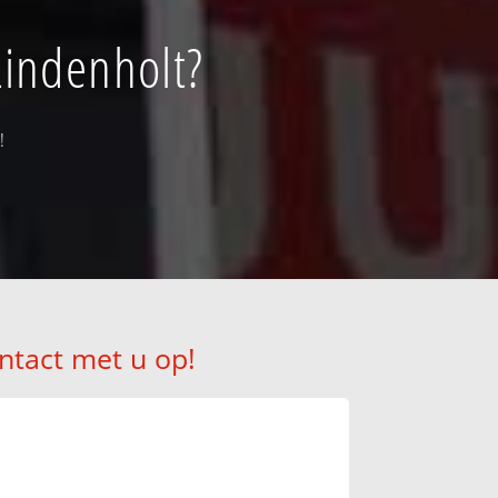
Lindenholt?
!
ntact met u op!