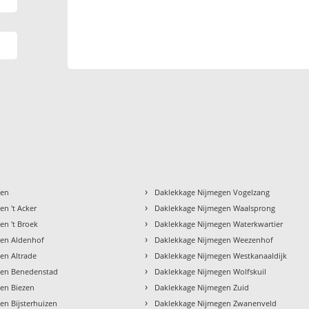
›
gen
Daklekkage Nijmegen Vogelzang
›
n 't Acker
Daklekkage Nijmegen Waalsprong
›
en 't Broek
Daklekkage Nijmegen Waterkwartier
›
gen Aldenhof
Daklekkage Nijmegen Weezenhof
›
en Altrade
Daklekkage Nijmegen Westkanaaldijk
›
gen Benedenstad
Daklekkage Nijmegen Wolfskuil
›
en Biezen
Daklekkage Nijmegen Zuid
›
en Bijsterhuizen
Daklekkage Nijmegen Zwanenveld