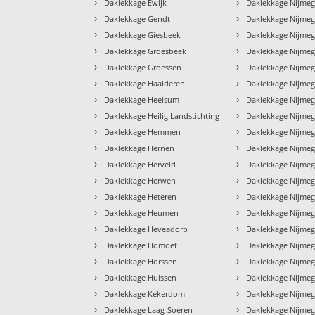
›
›
Daklekkage Ewijk
Daklekkage Nijmeg
›
›
Daklekkage Gendt
Daklekkage Nijmeg
›
›
Daklekkage Giesbeek
Daklekkage Nijme
›
›
Daklekkage Groesbeek
Daklekkage Nijmeg
›
›
Daklekkage Groessen
Daklekkage Nijmeg
›
›
Daklekkage Haalderen
Daklekkage Nijmeg
›
›
Daklekkage Heelsum
Daklekkage Nijme
›
›
Daklekkage Heilig Landstichting
Daklekkage Nijme
›
›
Daklekkage Hemmen
Daklekkage Nijme
›
›
Daklekkage Hernen
Daklekkage Nijmeg
›
›
Daklekkage Herveld
Daklekkage Nijmeg
›
›
Daklekkage Herwen
Daklekkage Nijmeg
›
›
Daklekkage Heteren
Daklekkage Nijmeg
›
›
Daklekkage Heumen
Daklekkage Nijmeg
›
›
Daklekkage Heveadorp
Daklekkage Nijme
›
›
Daklekkage Homoet
Daklekkage Nijme
›
›
Daklekkage Horssen
Daklekkage Nijme
›
›
Daklekkage Huissen
Daklekkage Nijme
›
›
Daklekkage Kekerdom
Daklekkage Nijme
›
›
Daklekkage Laag-Soeren
Daklekkage Nijmeg