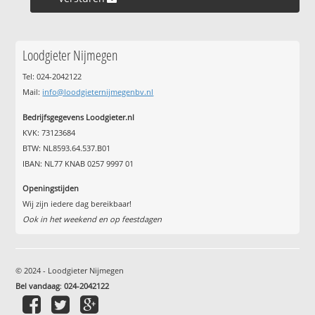
Loodgieter Nijmegen
Tel: 024-2042122
Mail:
info@loodgieternijmegenbv.nl
Bedrijfsgegevens Loodgieter.nl
KVK: 73123684
BTW: NL8593.64.537.B01
IBAN: NL77 KNAB 0257 9997 01
Openingstijden
Wij zijn iedere dag bereikbaar!
Ook in het weekend en op feestdagen
© 2024 - Loodgieter Nijmegen
Bel vandaag
:
024-2042122