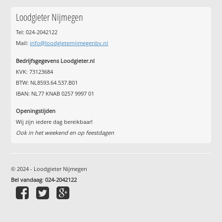
Loodgieter Nijmegen
Tel: 024-2042122
Mail:
info@loodgieternijmegenbv.nl
Bedrijfsgegevens Loodgieter.nl
KVK: 73123684
BTW: NL8593.64.537.B01
IBAN: NL77 KNAB 0257 9997 01
Openingstijden
Wij zijn iedere dag bereikbaar!
Ook in het weekend en op feestdagen
© 2024 - Loodgieter Nijmegen
Bel vandaag
:
024-2042122