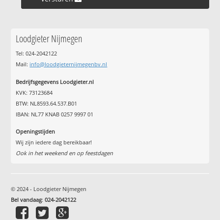
Loodgieter Nijmegen
Tel: 024-2042122
Mail:
info@loodgieternijmegenbv.nl
Bedrijfsgegevens Loodgieter.nl
KVK: 73123684
BTW: NL8593.64.537.B01
IBAN: NL77 KNAB 0257 9997 01
Openingstijden
Wij zijn iedere dag bereikbaar!
Ook in het weekend en op feestdagen
© 2024 - Loodgieter Nijmegen
Bel vandaag
:
024-2042122