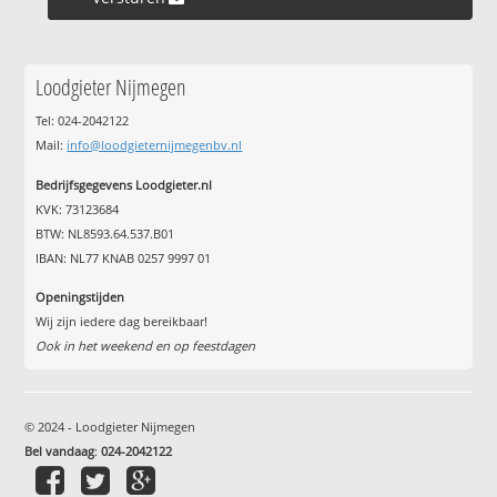
Loodgieter Nijmegen
Tel: 024-2042122
Mail:
info@loodgieternijmegenbv.nl
Bedrijfsgegevens Loodgieter.nl
KVK: 73123684
BTW: NL8593.64.537.B01
IBAN: NL77 KNAB 0257 9997 01
Openingstijden
Wij zijn iedere dag bereikbaar!
Ook in het weekend en op feestdagen
© 2024 - Loodgieter Nijmegen
Bel vandaag
:
024-2042122