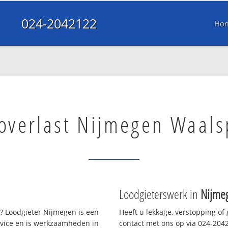
024-2042122
Ho
overlast Nijmegen Waal
Loodgieterswerk in
Nijme
 Loodgieter Nijmegen is een
Heeft u lekkage, verstopping of
rvice en is werkzaamheden in
contact met ons op via 024-20421