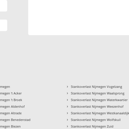
›
ijmegen
Stankoverlast Nijmegen Vogelzang
›
jmegen 't Acker
Stankoverlast Nijmegen Waalsprong
›
jmegen 't Broek
Stankoverlast Nijmegen Waterkwartier
›
ijmegen Aldenhof
Stankoverlast Nijmegen Weezenhof
›
jmegen Altrade
Stankoverlast Nijmegen Westkanaaldij
›
ijmegen Benedenstad
Stankoverlast Nijmegen Wolfskuil
›
ijmegen Biezen
Stankoverlast Nijmegen Zuid