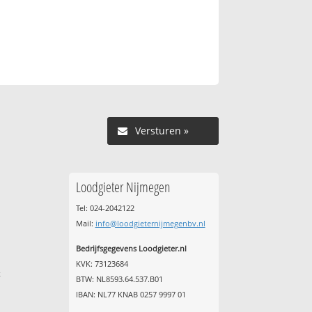
Versturen »
Loodgieter Nijmegen
Tel: 024-2042122
Mail:
info@loodgieternijmegenbv.nl
Bedrijfsgegevens Loodgieter.nl
KVK: 73123684
k
BTW: NL8593.64.537.B01
IBAN: NL77 KNAB 0257 9997 01