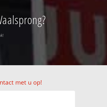
Waalsprong?
ak!
ntact met u op!