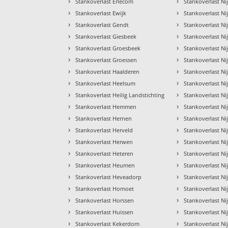
›
›
Stankoverlast Erlecom
Stankoverlast N
›
›
Stankoverlast Ewijk
Stankoverlast N
›
›
Stankoverlast Gendt
Stankoverlast N
›
›
Stankoverlast Giesbeek
Stankoverlast N
›
›
Stankoverlast Groesbeek
Stankoverlast N
›
›
Stankoverlast Groessen
Stankoverlast N
›
›
Stankoverlast Haalderen
Stankoverlast N
›
›
Stankoverlast Heelsum
Stankoverlast N
›
›
Stankoverlast Heilig Landstichting
Stankoverlast N
›
›
Stankoverlast Hemmen
Stankoverlast N
›
›
Stankoverlast Hernen
Stankoverlast N
›
›
Stankoverlast Herveld
Stankoverlast N
›
›
Stankoverlast Herwen
Stankoverlast N
›
›
Stankoverlast Heteren
Stankoverlast N
›
›
Stankoverlast Heumen
Stankoverlast N
›
›
Stankoverlast Heveadorp
Stankoverlast N
›
›
Stankoverlast Homoet
Stankoverlast N
›
›
Stankoverlast Horssen
Stankoverlast N
›
›
Stankoverlast Huissen
Stankoverlast N
›
›
Stankoverlast Kekerdom
Stankoverlast N