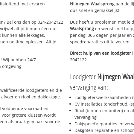
itsluitend met ervaren
Nijmegen Waalsprong
aan de lij
dus snel en gemakkelijk!
gen? Bel ons dan op 024-2042122
Dus heeft u problemen met leid
 vrijwel altijd binnen één uur
Waalsprong
en wenst snel hulp,
 kunnen alle lekkages,
per dag, 365 dagen per jaar en z
en no time oplossen. Altijd
spoedreparaties uit te voeren.
Direct hulp van een loodgieter 
! Wij hebben 24/7
2042122
en omgeving
Loodgieter
Nijmegen Waa
vervanging van:
walificeerde loodgieters en die
afvoer en riool en daklekkage.
Loodgieterswerkzaamheden (w
CV installaties (onderhoud, (
d voldoende voorraad en
Riool (binnen en buiten) en a
 Voor grotere klussen wordt
vervanging
 een afspraak gemaakt voor de
Dak(spoed)reparaties en verv
Dakgoten reparatie en scho