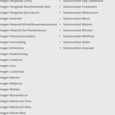
›
ijmegen Hengstdal Limos
Stankoverlast Velp Gelderland
›
ijmegen Hengstdal Noordwestelijk deel
Stankoverlast Vossenpels
›
ijmegen Hengstdal Spoorbuurt
Stankoverlast Westervoort
›
ijmegen Heseveld
Stankoverlast Weurt
›
ijmegen Heseveld Afrika/Bouwmeesterbuurt
Stankoverlast Wijchen
›
ijmegen Heseveld De Planetenbuurt
Stankoverlast Winssen
›
ijmegen Heseveld Jerusalem
Stankoverlast Wolfheze
›
ijmegen Hunnerberg
Stankoverlast Zetten
›
ijmegen Kerkenbos
Stankoverlast Zevenaar
ijmegen Kwakkenberg
ijmegen Lankforst
ijmegen Lent
ijmegen Lindenholt
ijmegen Malvert
ijmegen Meijhorst
ijmegen Midden
ijmegen Muntenbuurt
ijmegen Neerbosch-Oost
ijmegen Neerbosch-West
ijmegen Nieuw-West