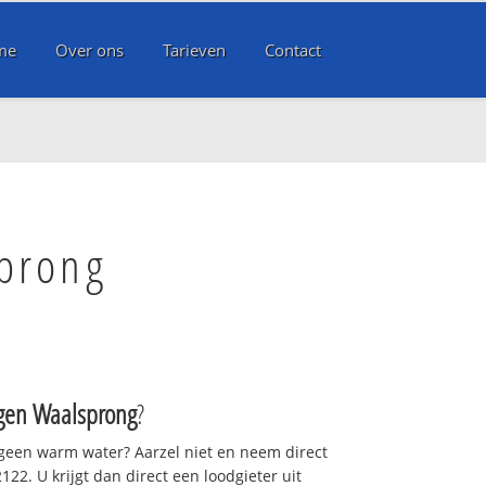
me
Over ons
Tarieven
Contact
sprong
gen Waalsprong
?
 geen warm water? Aarzel niet en neem direct
22. U krijgt dan direct een loodgieter uit