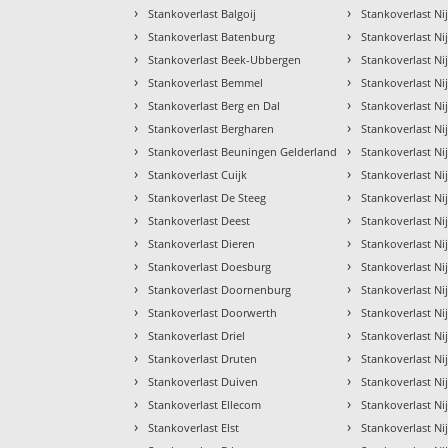
›
›
Stankoverlast Balgoij
Stankoverlast Ni
›
›
Stankoverlast Batenburg
Stankoverlast N
›
›
Stankoverlast Beek-Ubbergen
Stankoverlast N
›
›
Stankoverlast Bemmel
Stankoverlast N
›
›
Stankoverlast Berg en Dal
Stankoverlast N
›
›
Stankoverlast Bergharen
Stankoverlast N
›
›
Stankoverlast Beuningen Gelderland
Stankoverlast N
›
›
Stankoverlast Cuijk
Stankoverlast Ni
›
›
Stankoverlast De Steeg
Stankoverlast 
›
›
Stankoverlast Deest
Stankoverlast Ni
›
›
Stankoverlast Dieren
Stankoverlast N
›
›
Stankoverlast Doesburg
Stankoverlast Ni
›
›
Stankoverlast Doornenburg
Stankoverlast Ni
›
›
Stankoverlast Doorwerth
Stankoverlast 
›
›
Stankoverlast Driel
Stankoverlast N
›
›
Stankoverlast Druten
Stankoverlast N
›
›
Stankoverlast Duiven
Stankoverlast N
›
›
Stankoverlast Ellecom
Stankoverlast N
›
›
Stankoverlast Elst
Stankoverlast N