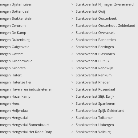
›
jmegen Bijsterhuizen
Stankoverlast Nijmegen Zwanenveld
›
ijmegen Bottendaal
Stankoverlast Ooij
›
ijmegen Brakkenstein
Stankoverlast Oosterbeek
›
ijmegen Centrum
Stankoverlast Oosterhout Gelderland
›
ijmegen De Kamp
Stankoverlast Overasselt
›
ijmegen Dukenburg
Stankoverlast Pannerden
›
ijmegen Galgenveld
Stankoverlast Persingen
›
jmegen Goffert
Stankoverlast Plasmolen
›
Nijmegen Groenewoud
Stankoverlast Puiflijk
›
jmegen Grootstal
Stankoverlast Randwijk
›
ijmegen Hatert
Stankoverlast Renkum
›
jmegen Hatertse Hei
Stankoverlast Rheden
›
jmegen Haven- en industrieterrein
Stankoverlast Rozendaal
›
Nijmegen Hazenkamp
Stankoverlast Slijk-Ewijk
›
ijmegen Hees
Stankoverlast Spankeren
›
ijmegen Heijendaal
Stankoverlast Spijk Gelderland
›
ijmegen Hengstdal
Stankoverlast Tolkamer
›
ijmegen Hengstdal Bomenbuurt
Stankoverlast Ubbergen
›
ijmegen Hengstdal Het Rode Dorp
Stankoverlast Valburg