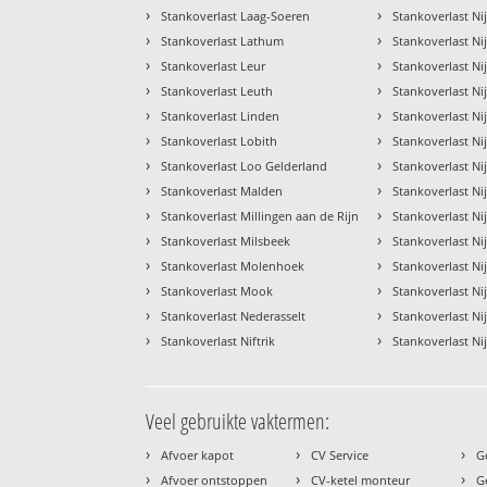
›
›
Stankoverlast Laag-Soeren
Stankoverlast Ni
›
›
Stankoverlast Lathum
Stankoverlast N
›
›
Stankoverlast Leur
Stankoverlast N
›
›
Stankoverlast Leuth
Stankoverlast Ni
›
›
Stankoverlast Linden
Stankoverlast N
›
›
Stankoverlast Lobith
Stankoverlast N
›
›
Stankoverlast Loo Gelderland
Stankoverlast N
›
›
Stankoverlast Malden
Stankoverlast 
›
›
Stankoverlast Millingen aan de Rijn
Stankoverlast N
›
›
Stankoverlast Milsbeek
Stankoverlast N
›
›
Stankoverlast Molenhoek
Stankoverlast N
›
›
Stankoverlast Mook
Stankoverlast Ni
›
›
Stankoverlast Nederasselt
Stankoverlast N
›
›
Stankoverlast Niftrik
Stankoverlast Ni
Veel gebruikte vaktermen:
›
›
›
Afvoer kapot
CV Service
G
›
›
›
Afvoer ontstoppen
CV-ketel monteur
G