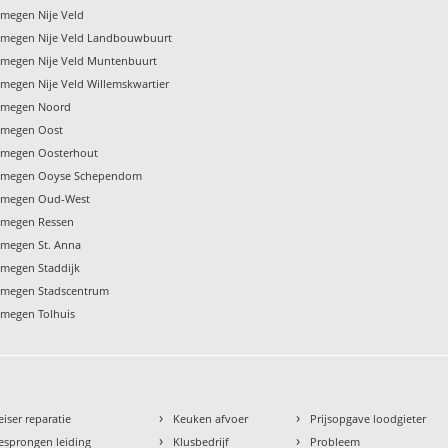
jmegen Nije Veld
ijmegen Nije Veld Landbouwbuurt
ijmegen Nije Veld Muntenbuurt
jmegen Nije Veld Willemskwartier
ijmegen Noord
ijmegen Oost
ijmegen Oosterhout
Nijmegen Ooyse Schependom
ijmegen Oud-West
ijmegen Ressen
ijmegen St. Anna
jmegen Staddijk
ijmegen Stadscentrum
jmegen Tolhuis
›
›
eiser reparatie
Keuken afvoer
Prijsopgave loodgieter
›
›
esprongen leiding
Klusbedrijf
Probleem