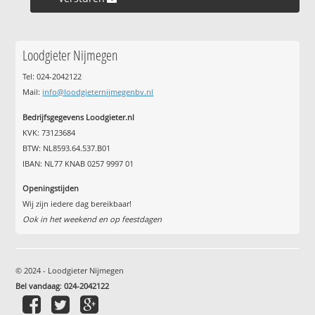
Loodgieter Nijmegen
Tel: 024-2042122
Mail:
info@loodgieternijmegenbv.nl
Bedrijfsgegevens Loodgieter.nl
KVK: 73123684
BTW: NL8593.64.537.B01
IBAN: NL77 KNAB 0257 9997 01
Openingstijden
Wij zijn iedere dag bereikbaar!
Ook in het weekend en op feestdagen
© 2024 - Loodgieter Nijmegen
Bel vandaag
:
024-2042122