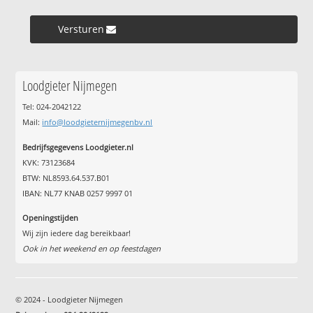
Versturen »
Loodgieter Nijmegen
Tel: 024-2042122
Mail:
info@loodgieternijmegenbv.nl
Bedrijfsgegevens Loodgieter.nl
KVK: 73123684
BTW: NL8593.64.537.B01
IBAN: NL77 KNAB 0257 9997 01
Openingstijden
Wij zijn iedere dag bereikbaar!
Ook in het weekend en op feestdagen
© 2024 - Loodgieter Nijmegen