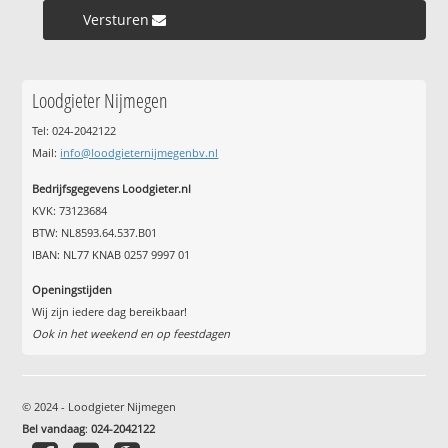
Versturen »
Loodgieter Nijmegen
Tel: 024-2042122
Mail:
info@loodgieternijmegenbv.nl
Bedrijfsgegevens Loodgieter.nl
KVK: 73123684
BTW: NL8593.64.537.B01
IBAN: NL77 KNAB 0257 9997 01
Openingstijden
Wij zijn iedere dag bereikbaar!
Ook in het weekend en op feestdagen
© 2024 - Loodgieter Nijmegen
Bel vandaag
:
024-2042122