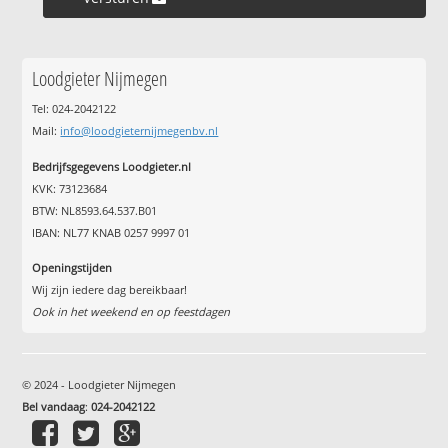
Loodgieter Nijmegen
Tel: 024-2042122
Mail:
info@loodgieternijmegenbv.nl
Bedrijfsgegevens Loodgieter.nl
KVK: 73123684
BTW: NL8593.64.537.B01
IBAN: NL77 KNAB 0257 9997 01
Openingstijden
Wij zijn iedere dag bereikbaar!
Ook in het weekend en op feestdagen
© 2024 - Loodgieter Nijmegen
Bel vandaag
:
024-2042122