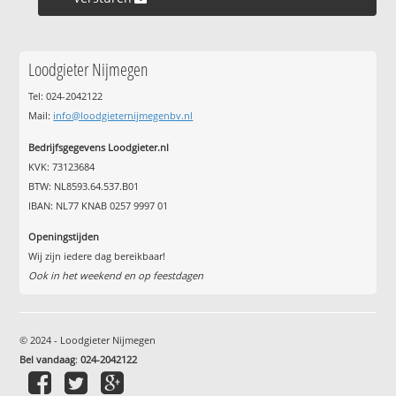
Loodgieter Nijmegen
Tel: 024-2042122
Mail:
info@loodgieternijmegenbv.nl
Bedrijfsgegevens Loodgieter.nl
KVK: 73123684
BTW: NL8593.64.537.B01
IBAN: NL77 KNAB 0257 9997 01
Openingstijden
Wij zijn iedere dag bereikbaar!
Ook in het weekend en op feestdagen
© 2024 - Loodgieter Nijmegen
Bel vandaag
:
024-2042122