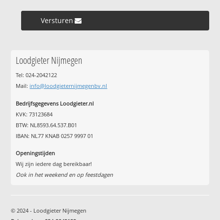
Versturen »
Loodgieter Nijmegen
Tel: 024-2042122
Mail:
info@loodgieternijmegenbv.nl
Bedrijfsgegevens Loodgieter.nl
KVK: 73123684
BTW: NL8593.64.537.B01
IBAN: NL77 KNAB 0257 9997 01
Openingstijden
Wij zijn iedere dag bereikbaar!
Ook in het weekend en op feestdagen
© 2024 - Loodgieter Nijmegen