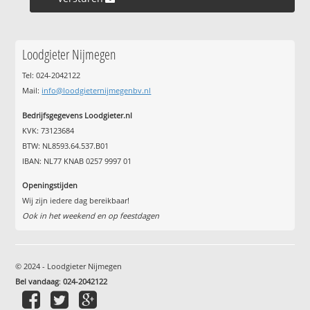
Loodgieter Nijmegen
Tel: 024-2042122
Mail:
info@loodgieternijmegenbv.nl
Bedrijfsgegevens Loodgieter.nl
KVK: 73123684
BTW: NL8593.64.537.B01
IBAN: NL77 KNAB 0257 9997 01
Openingstijden
Wij zijn iedere dag bereikbaar!
Ook in het weekend en op feestdagen
© 2024 - Loodgieter Nijmegen
Bel vandaag
:
024-2042122