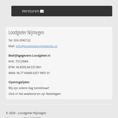
Versturen »
Loodgieter Nijmegen
Tel: 024-2042122
Mail:
info@loodgieternijmegenbv.nl
Bedrijfsgegevens Loodgieter.nl
KVK: 73123684
BTW: NL8593.64.537.B01
IBAN: NL77 KNAB 0257 9997 01
Openingstijden
Wij zijn iedere dag bereikbaar!
Ook in het weekend en op feestdagen
© 2024 - Loodgieter Nijmegen