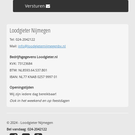
Versturen »
Loodgieter Nijmegen
Tel: 024-2042122
Mail:
info@loodgieternijmegenbv.nl
Bedrijfsgegevens Loodgieter.nl
KVK: 73123684
BTW: NL8593.64.537.B01
IBAN: NL77 KNAB 0257 9997 01
Openingstijden
Wij zijn iedere dag bereikbaar!
Ook in het weekend en op feestdagen
© 2024 - Loodgieter Nijmegen
Bel vandaag
:
024-2042122