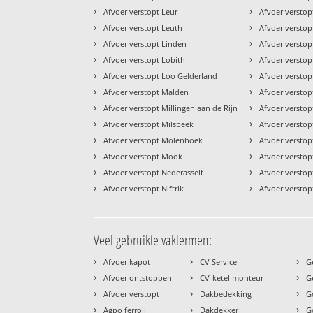
›
›
Afvoer verstopt Leur
Afvoer versto
›
›
Afvoer verstopt Leuth
Afvoer verstop
›
›
Afvoer verstopt Linden
Afvoer versto
›
›
Afvoer verstopt Lobith
Afvoer versto
›
›
Afvoer verstopt Loo Gelderland
Afvoer versto
›
›
Afvoer verstopt Malden
Afvoer versto
›
›
Afvoer verstopt Millingen aan de Rijn
Afvoer versto
›
›
Afvoer verstopt Milsbeek
Afvoer versto
›
›
Afvoer verstopt Molenhoek
Afvoer verstop
›
›
Afvoer verstopt Mook
Afvoer verstop
›
›
Afvoer verstopt Nederasselt
Afvoer versto
›
›
Afvoer verstopt Niftrik
Afvoer verstop
Veel gebruikte vaktermen:
›
›
›
Afvoer kapot
CV Service
G
›
›
›
Afvoer ontstoppen
CV-ketel monteur
G
›
›
›
Afvoer verstopt
Dakbedekking
G
›
›
›
Agpo ferroli
Dakdekker
G