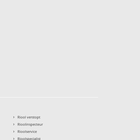
›
Riool verstopt
›
Rioolinspecteur
›
Rioolservice
›
Rioolspecialist