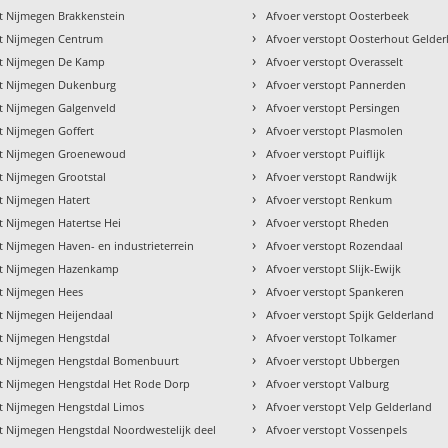
›
t Nijmegen Brakkenstein
Afvoer verstopt Oosterbeek
›
pt Nijmegen Centrum
Afvoer verstopt Oosterhout Gelder
›
pt Nijmegen De Kamp
Afvoer verstopt Overasselt
›
pt Nijmegen Dukenburg
Afvoer verstopt Pannerden
›
pt Nijmegen Galgenveld
Afvoer verstopt Persingen
›
t Nijmegen Goffert
Afvoer verstopt Plasmolen
›
pt Nijmegen Groenewoud
Afvoer verstopt Puiflijk
›
t Nijmegen Grootstal
Afvoer verstopt Randwijk
›
t Nijmegen Hatert
Afvoer verstopt Renkum
›
t Nijmegen Hatertse Hei
Afvoer verstopt Rheden
›
t Nijmegen Haven- en industrieterrein
Afvoer verstopt Rozendaal
›
pt Nijmegen Hazenkamp
Afvoer verstopt Slijk-Ewijk
›
pt Nijmegen Hees
Afvoer verstopt Spankeren
›
t Nijmegen Heijendaal
Afvoer verstopt Spijk Gelderland
›
pt Nijmegen Hengstdal
Afvoer verstopt Tolkamer
›
pt Nijmegen Hengstdal Bomenbuurt
Afvoer verstopt Ubbergen
›
pt Nijmegen Hengstdal Het Rode Dorp
Afvoer verstopt Valburg
›
pt Nijmegen Hengstdal Limos
Afvoer verstopt Velp Gelderland
›
t Nijmegen Hengstdal Noordwestelijk deel
Afvoer verstopt Vossenpels