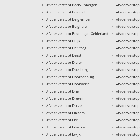
›
›
Afvoer verstopt Beek-Ubbergen
Afvoer verstop
›
›
Afvoer verstopt Bemmel
Afvoer versto
›
›
Afvoer verstopt Berg en Dal
Afvoer versto
›
›
Afvoer verstopt Bergharen
Afvoer versto
›
›
Afvoer verstopt Beuningen Gelderland
Afvoer versto
›
›
Afvoer verstopt Cuijk
Afvoer verstop
›
›
Afvoer verstopt De Steeg
Afvoer versto
›
›
Afvoer verstopt Deest
Afvoer verstop
›
›
Afvoer verstopt Dieren
Afvoer verstop
›
›
Afvoer verstopt Doesburg
Afvoer verstop
›
›
Afvoer verstopt Doornenburg
Afvoer verstop
›
›
Afvoer verstopt Doorwerth
Afvoer versto
›
›
Afvoer verstopt Driel
Afvoer versto
›
›
Afvoer verstopt Druten
Afvoer verstop
›
›
Afvoer verstopt Duiven
Afvoer versto
›
›
Afvoer verstopt Ellecom
Afvoer versto
›
›
Afvoer verstopt Elst
Afvoer versto
›
›
Afvoer verstopt Erlecom
Afvoer versto
›
›
Afvoer verstopt Ewijk
Afvoer verstop