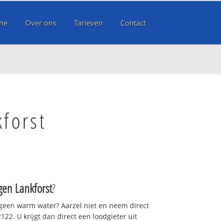
me
Over ons
Tarieven
Contact
forst
en Lankforst
?
 geen warm water? Aarzel niet en neem direct
22. U krijgt dan direct een loodgieter uit