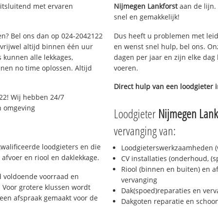
itsluitend met ervaren
Nijmegen Lankforst
aan de lijn.
snel en gemakkelijk!
gen? Bel ons dan op 024-2042122
Dus heeft u problemen met leid
 vrijwel altijd binnen één uur
en wenst snel hulp, bel ons. On
 kunnen alle lekkages,
dagen per jaar en zijn elke dag 
en no time oplossen. Altijd
voeren.
Direct hulp van een loodgieter 
22! Wij hebben 24/7
en omgeving
Loodgieter
Nijmegen Lank
vervanging van:
walificeerde loodgieters en die
Loodgieterswerkzaamheden (w
afvoer en riool en daklekkage.
CV installaties (onderhoud, (
Riool (binnen en buiten) en a
d voldoende voorraad en
vervanging
 Voor grotere klussen wordt
Dak(spoed)reparaties en verv
 een afspraak gemaakt voor de
Dakgoten reparatie en scho