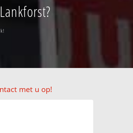
Lankforst?
ak!
ntact met u op!