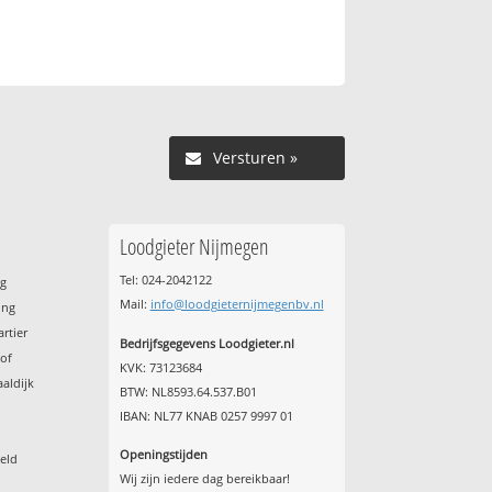
Versturen »
Loodgieter Nijmegen
Tel: 024-2042122
ng
Mail:
info@loodgieternijmegenbv.nl
ong
rtier
Bedrijfsgegevens Loodgieter.nl
hof
KVK: 73123684
aldijk
BTW: NL8593.64.537.B01
l
IBAN: NL77 KNAB 0257 9997 01
Openingstijden
eld
Wij zijn iedere dag bereikbaar!