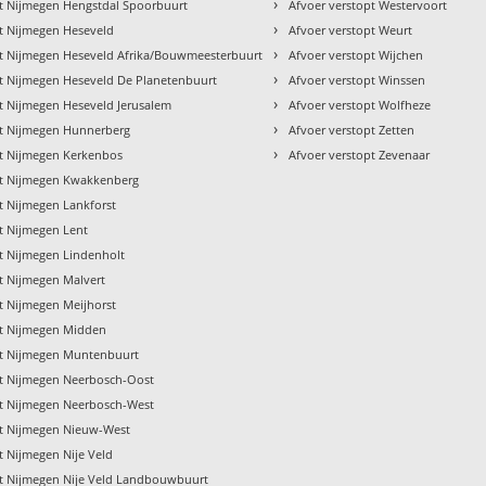
›
pt Nijmegen Hengstdal Spoorbuurt
Afvoer verstopt Westervoort
›
pt Nijmegen Heseveld
Afvoer verstopt Weurt
›
pt Nijmegen Heseveld Afrika/Bouwmeesterbuurt
Afvoer verstopt Wijchen
›
pt Nijmegen Heseveld De Planetenbuurt
Afvoer verstopt Winssen
›
t Nijmegen Heseveld Jerusalem
Afvoer verstopt Wolfheze
›
pt Nijmegen Hunnerberg
Afvoer verstopt Zetten
›
pt Nijmegen Kerkenbos
Afvoer verstopt Zevenaar
pt Nijmegen Kwakkenberg
t Nijmegen Lankforst
t Nijmegen Lent
pt Nijmegen Lindenholt
t Nijmegen Malvert
t Nijmegen Meijhorst
pt Nijmegen Midden
pt Nijmegen Muntenbuurt
pt Nijmegen Neerbosch-Oost
pt Nijmegen Neerbosch-West
pt Nijmegen Nieuw-West
t Nijmegen Nije Veld
pt Nijmegen Nije Veld Landbouwbuurt