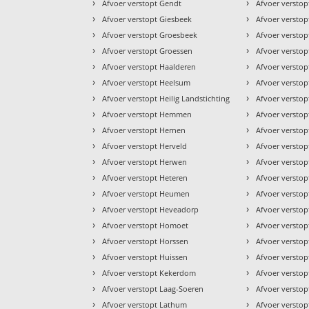
›
›
Afvoer verstopt Gendt
Afvoer versto
›
›
Afvoer verstopt Giesbeek
Afvoer versto
›
›
Afvoer verstopt Groesbeek
Afvoer versto
›
›
Afvoer verstopt Groessen
Afvoer versto
›
›
Afvoer verstopt Haalderen
Afvoer verstop
›
›
Afvoer verstopt Heelsum
Afvoer versto
›
›
Afvoer verstopt Heilig Landstichting
Afvoer versto
›
›
Afvoer verstopt Hemmen
Afvoer versto
›
›
Afvoer verstopt Hernen
Afvoer verstop
›
›
Afvoer verstopt Herveld
Afvoer verstop
›
›
Afvoer verstopt Herwen
Afvoer versto
›
›
Afvoer verstopt Heteren
Afvoer verstop
›
›
Afvoer verstopt Heumen
Afvoer verstop
›
›
Afvoer verstopt Heveadorp
Afvoer versto
›
›
Afvoer verstopt Homoet
Afvoer versto
›
›
Afvoer verstopt Horssen
Afvoer versto
›
›
Afvoer verstopt Huissen
Afvoer versto
›
›
Afvoer verstopt Kekerdom
Afvoer versto
›
›
Afvoer verstopt Laag-Soeren
Afvoer verstop
›
›
Afvoer verstopt Lathum
Afvoer versto