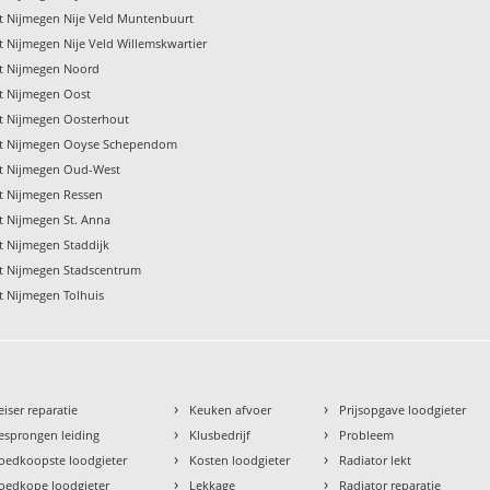
pt Nijmegen Nije Veld Muntenbuurt
t Nijmegen Nije Veld Willemskwartier
pt Nijmegen Noord
pt Nijmegen Oost
pt Nijmegen Oosterhout
pt Nijmegen Ooyse Schependom
pt Nijmegen Oud-West
pt Nijmegen Ressen
t Nijmegen St. Anna
t Nijmegen Staddijk
pt Nijmegen Stadscentrum
t Nijmegen Tolhuis
›
›
eiser reparatie
Keuken afvoer
Prijsopgave loodgieter
›
›
esprongen leiding
Klusbedrijf
Probleem
›
›
oedkoopste loodgieter
Kosten loodgieter
Radiator lekt
›
›
oedkope loodgieter
Lekkage
Radiator reparatie