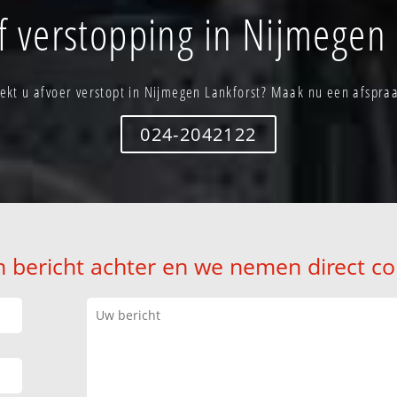
f verstopping in Nijmegen 
ekt u afvoer verstopt in Nijmegen Lankforst? Maak nu een afspra
024-2042122
n bericht achter en we nemen direct co