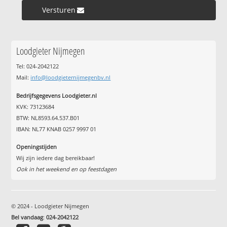
Versturen »
Loodgieter Nijmegen
Tel: 024-2042122
Mail:
info@loodgieternijmegenbv.nl
Bedrijfsgegevens Loodgieter.nl
KVK: 73123684
BTW: NL8593.64.537.B01
IBAN: NL77 KNAB 0257 9997 01
Openingstijden
Wij zijn iedere dag bereikbaar!
Ook in het weekend en op feestdagen
© 2024 - Loodgieter Nijmegen
Bel vandaag
:
024-2042122