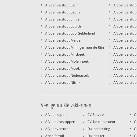
›
›
Afvoer verstopt Leur
Afvoer versto
›
›
Afvoer verstopt Leuth
Afvoer verstop
›
›
Afvoer verstopt Linden
Afvoer versto
›
›
Afvoer verstopt Lobith
Afvoer versto
›
›
Afvoer verstopt Loo Gelderland
Afvoer versto
›
›
Afvoer verstopt Malden
Afvoer versto
›
›
Afvoer verstopt Millingen aan de Rijn
Afvoer versto
›
›
Afvoer verstopt Milsbeek
Afvoer versto
›
›
Afvoer verstopt Molenhoek
Afvoer verstop
›
›
Afvoer verstopt Mook
Afvoer verstop
›
›
Afvoer verstopt Nederasselt
Afvoer versto
›
›
Afvoer verstopt Niftrik
Afvoer verstop
Veel gebruikte vaktermen:
›
›
›
Afvoer kapot
CV Service
G
›
›
›
Afvoer ontstoppen
CV-ketel monteur
G
›
›
›
Afvoer verstopt
Dakbedekking
G
›
›
›
Agpo ferroli
Dakdekker
G