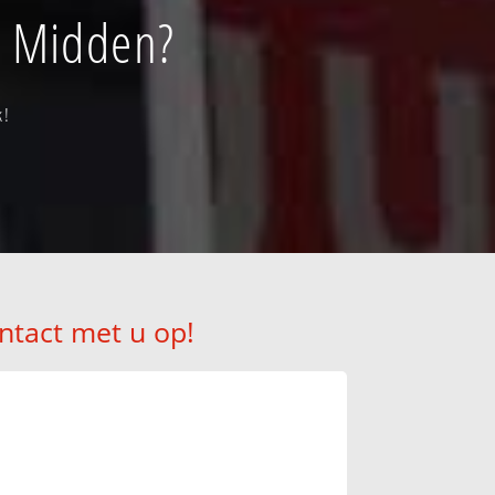
n Midden?
k!
ntact met u op!