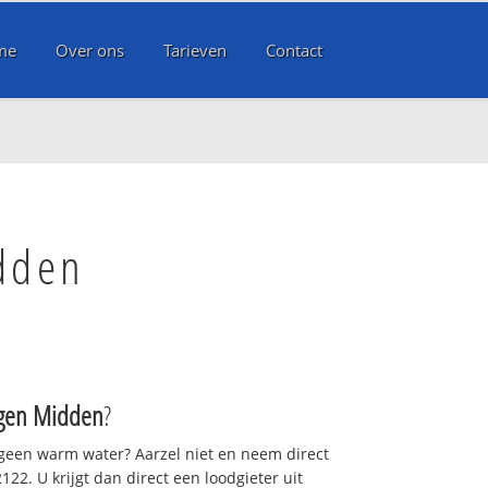
me
Over ons
Tarieven
Contact
dden
gen Midden
?
 geen warm water? Aarzel niet en neem direct
22. U krijgt dan direct een loodgieter uit