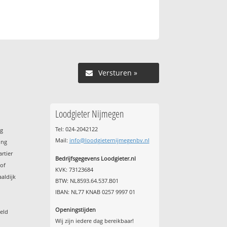
Versturen »
Loodgieter Nijmegen
Tel: 024-2042122
ng
Mail:
info@loodgieternijmegenbv.nl
ong
rtier
Bedrijfsgegevens Loodgieter.nl
hof
KVK: 73123684
aldijk
BTW: NL8593.64.537.B01
l
IBAN: NL77 KNAB 0257 9997 01
Openingstijden
eld
Wij zijn iedere dag bereikbaar!