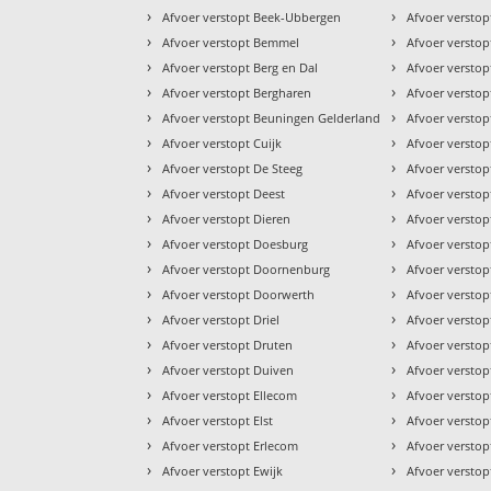
›
›
Afvoer verstopt Beek-Ubbergen
Afvoer verstop
›
›
Afvoer verstopt Bemmel
Afvoer versto
›
›
Afvoer verstopt Berg en Dal
Afvoer versto
›
›
Afvoer verstopt Bergharen
Afvoer versto
›
›
Afvoer verstopt Beuningen Gelderland
Afvoer versto
›
›
Afvoer verstopt Cuijk
Afvoer verstop
›
›
Afvoer verstopt De Steeg
Afvoer versto
›
›
Afvoer verstopt Deest
Afvoer verstop
›
›
Afvoer verstopt Dieren
Afvoer verstop
›
›
Afvoer verstopt Doesburg
Afvoer verstop
›
›
Afvoer verstopt Doornenburg
Afvoer verstop
›
›
Afvoer verstopt Doorwerth
Afvoer versto
›
›
Afvoer verstopt Driel
Afvoer versto
›
›
Afvoer verstopt Druten
Afvoer verstop
›
›
Afvoer verstopt Duiven
Afvoer versto
›
›
Afvoer verstopt Ellecom
Afvoer versto
›
›
Afvoer verstopt Elst
Afvoer versto
›
›
Afvoer verstopt Erlecom
Afvoer versto
›
›
Afvoer verstopt Ewijk
Afvoer verstop