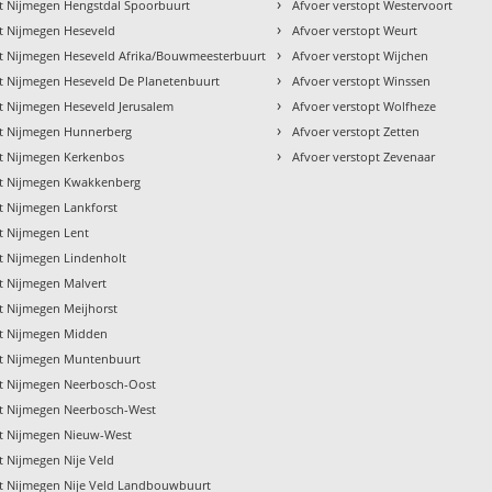
›
pt Nijmegen Hengstdal Spoorbuurt
Afvoer verstopt Westervoort
›
pt Nijmegen Heseveld
Afvoer verstopt Weurt
›
pt Nijmegen Heseveld Afrika/Bouwmeesterbuurt
Afvoer verstopt Wijchen
›
pt Nijmegen Heseveld De Planetenbuurt
Afvoer verstopt Winssen
›
t Nijmegen Heseveld Jerusalem
Afvoer verstopt Wolfheze
›
pt Nijmegen Hunnerberg
Afvoer verstopt Zetten
›
pt Nijmegen Kerkenbos
Afvoer verstopt Zevenaar
pt Nijmegen Kwakkenberg
t Nijmegen Lankforst
t Nijmegen Lent
pt Nijmegen Lindenholt
t Nijmegen Malvert
t Nijmegen Meijhorst
pt Nijmegen Midden
pt Nijmegen Muntenbuurt
pt Nijmegen Neerbosch-Oost
pt Nijmegen Neerbosch-West
pt Nijmegen Nieuw-West
t Nijmegen Nije Veld
pt Nijmegen Nije Veld Landbouwbuurt