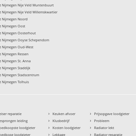
pt Nijmegen Nije Veld Muntenbuurt
t Nijmegen Nije Veld Willemskwartier
pt Nijmegen Noord
pt Nijmegen Oost
pt Nijmegen Oosterhout
pt Nijmegen Ooyse Schependom
pt Nijmegen Oud-West
pt Nijmegen Ressen
t Nijmegen St. Anna
t Nijmegen Staddijk
pt Nijmegen Stadscentrum
t Nijmegen Tolhuis
›
›
eiser reparatie
Keuken afvoer
Prijsopgave loodgieter
›
›
esprongen leiding
Klusbedrijf
Probleem
›
›
oedkoopste loodgieter
Kosten loodgieter
Radiator lekt
›
›
oedkope loodgieter
Lekkage
Radiator reparatie