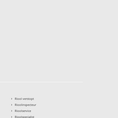
›
Riool verstopt
›
Rioolinspecteur
›
Rioolservice
›
Rioolspecialist