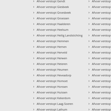
›
›
Afvoer verstopt Gendt
Afvoer versto
›
›
Afvoer verstopt Giesbeek
Afvoer versto
›
›
Afvoer verstopt Groesbeek
Afvoer versto
›
›
Afvoer verstopt Groessen
Afvoer versto
›
›
Afvoer verstopt Haalderen
Afvoer verstop
›
›
Afvoer verstopt Heelsum
Afvoer versto
›
›
Afvoer verstopt Heilig Landstichting
Afvoer versto
›
›
Afvoer verstopt Hemmen
Afvoer versto
›
›
Afvoer verstopt Hernen
Afvoer verstop
›
›
Afvoer verstopt Herveld
Afvoer verstop
›
›
Afvoer verstopt Herwen
Afvoer versto
›
›
Afvoer verstopt Heteren
Afvoer verstop
›
›
Afvoer verstopt Heumen
Afvoer verstop
›
›
Afvoer verstopt Heveadorp
Afvoer versto
›
›
Afvoer verstopt Homoet
Afvoer versto
›
›
Afvoer verstopt Horssen
Afvoer versto
›
›
Afvoer verstopt Huissen
Afvoer versto
›
›
Afvoer verstopt Kekerdom
Afvoer versto
›
›
Afvoer verstopt Laag-Soeren
Afvoer verstop
›
›
Afvoer verstopt Lathum
Afvoer versto