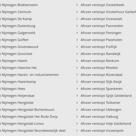
›
t Nijmegen Brakkenstein
Afvoer verstopt Oosterbeek
›
pt Nijmegen Centrum
Afvoer verstopt Oosterhout Gelder
›
pt Nijmegen De Kamp
Afvoer verstopt Overasselt
›
pt Nijmegen Dukenburg
Afvoer verstopt Pannerden
›
pt Nijmegen Galgenveld
Afvoer verstopt Persingen
›
t Nijmegen Goffert
Afvoer verstopt Plasmolen
›
pt Nijmegen Groenewoud
Afvoer verstopt Puiflijk
›
t Nijmegen Grootstal
Afvoer verstopt Randwijk
›
t Nijmegen Hatert
Afvoer verstopt Renkum
›
t Nijmegen Hatertse Hei
Afvoer verstopt Rheden
›
t Nijmegen Haven- en industrieterrein
Afvoer verstopt Rozendaal
›
pt Nijmegen Hazenkamp
Afvoer verstopt Slijk-Ewijk
›
pt Nijmegen Hees
Afvoer verstopt Spankeren
›
t Nijmegen Heijendaal
Afvoer verstopt Spijk Gelderland
›
pt Nijmegen Hengstdal
Afvoer verstopt Tolkamer
›
pt Nijmegen Hengstdal Bomenbuurt
Afvoer verstopt Ubbergen
›
pt Nijmegen Hengstdal Het Rode Dorp
Afvoer verstopt Valburg
›
pt Nijmegen Hengstdal Limos
Afvoer verstopt Velp Gelderland
›
t Nijmegen Hengstdal Noordwestelijk deel
Afvoer verstopt Vossenpels