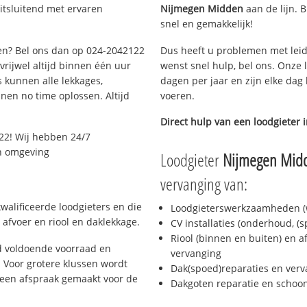
itsluitend met ervaren
Nijmegen Midden
aan de lijn. B
snel en gemakkelijk!
gen? Bel ons dan op 024-2042122
Dus heeft u problemen met leid
 vrijwel altijd binnen één uur
wenst snel hulp, bel ons. Onze 
 kunnen alle lekkages,
dagen per jaar en zijn elke dag 
en no time oplossen. Altijd
voeren.
Direct hulp van een loodgieter 
22! Wij hebben 24/7
en omgeving
Loodgieter
Nijmegen Mid
vervanging van:
walificeerde loodgieters en die
Loodgieterswerkzaamheden (w
afvoer en riool en daklekkage.
CV installaties (onderhoud, (
Riool (binnen en buiten) en a
d voldoende voorraad en
vervanging
 Voor grotere klussen wordt
Dak(spoed)reparaties en verv
 een afspraak gemaakt voor de
Dakgoten reparatie en scho