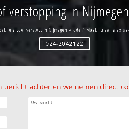
of verstopping in Nijmege
oekt u afvoer verstopt in Nijmegen Midden? Maak nu een afspraa
024-2042122
n bericht achter en we nemen direct co