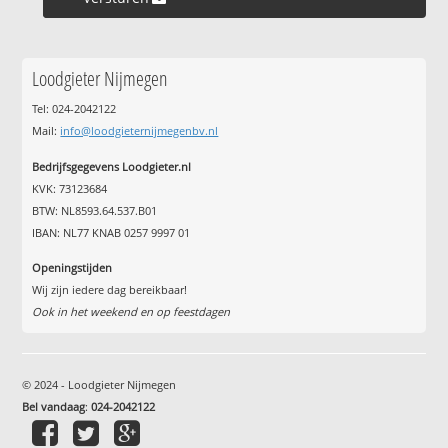
Loodgieter Nijmegen
Tel: 024-2042122
Mail:
info@loodgieternijmegenbv.nl
Bedrijfsgegevens Loodgieter.nl
KVK: 73123684
BTW: NL8593.64.537.B01
IBAN: NL77 KNAB 0257 9997 01
Openingstijden
Wij zijn iedere dag bereikbaar!
Ook in het weekend en op feestdagen
© 2024 - Loodgieter Nijmegen
Bel vandaag
:
024-2042122