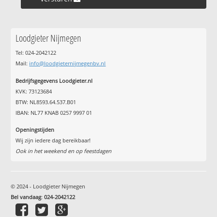
Loodgieter Nijmegen
Tel: 024-2042122
Mail:
info@loodgieternijmegenbv.nl
Bedrijfsgegevens Loodgieter.nl
KVK: 73123684
BTW: NL8593.64.537.B01
IBAN: NL77 KNAB 0257 9997 01
Openingstijden
Wij zijn iedere dag bereikbaar!
Ook in het weekend en op feestdagen
© 2024 - Loodgieter Nijmegen
Bel vandaag
:
024-2042122