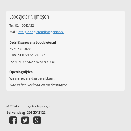
Loodgieter Nijmegen
Tel: 024-2042122
Mail:
info@loodgieternijmegenbv.nl
Bedrijfsgegevens Loodgieter.nl
KVK: 73123684
BTW: NL8593.64.537.B01
IBAN: NL77 KNAB 0257 9997 01
Openingstijden
Wij zijn iedere dag bereikbaar!
Ook in het weekend en op feestdagen
© 2024 - Loodgieter Nijmegen
Bel vandaag
:
024-2042122