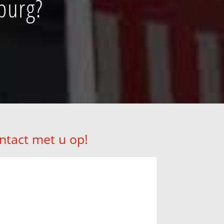
burg?
ntact met u op!