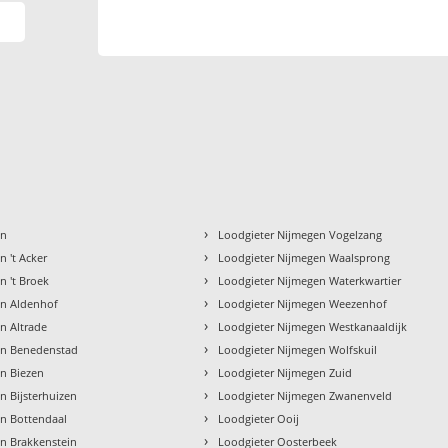
›
en
Loodgieter Nijmegen Vogelzang
›
 't Acker
Loodgieter Nijmegen Waalsprong
›
n 't Broek
Loodgieter Nijmegen Waterkwartier
›
en Aldenhof
Loodgieter Nijmegen Weezenhof
›
n Altrade
Loodgieter Nijmegen Westkanaaldijk
›
en Benedenstad
Loodgieter Nijmegen Wolfskuil
›
n Biezen
Loodgieter Nijmegen Zuid
›
n Bijsterhuizen
Loodgieter Nijmegen Zwanenveld
›
en Bottendaal
Loodgieter Ooij
›
n Brakkenstein
Loodgieter Oosterbeek