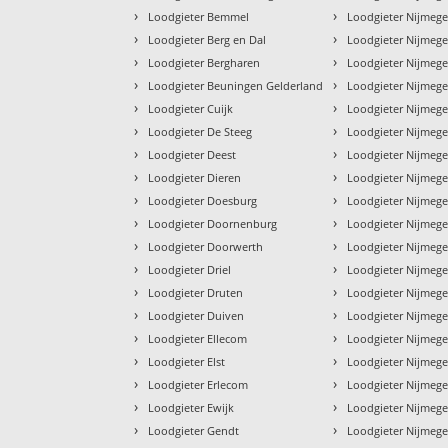
›
›
Loodgieter Bemmel
Loodgieter Nijmeg
›
›
Loodgieter Berg en Dal
Loodgieter Nijmeg
›
›
Loodgieter Bergharen
Loodgieter Nijmeg
›
›
Loodgieter Beuningen Gelderland
Loodgieter Nijmeg
›
›
Loodgieter Cuijk
Loodgieter Nijmege
›
›
Loodgieter De Steeg
Loodgieter Nijme
›
›
Loodgieter Deest
Loodgieter Nijmege
›
›
Loodgieter Dieren
Loodgieter Nijmege
›
›
Loodgieter Doesburg
Loodgieter Nijmege
›
›
Loodgieter Doornenburg
Loodgieter Nijmege
›
›
Loodgieter Doorwerth
Loodgieter Nijme
›
›
Loodgieter Driel
Loodgieter Nijmeg
›
›
Loodgieter Druten
Loodgieter Nijmege
›
›
Loodgieter Duiven
Loodgieter Nijmeg
›
›
Loodgieter Ellecom
Loodgieter Nijmeg
›
›
Loodgieter Elst
Loodgieter Nijmeg
›
›
Loodgieter Erlecom
Loodgieter Nijmeg
›
›
Loodgieter Ewijk
Loodgieter Nijmege
›
›
Loodgieter Gendt
Loodgieter Nijmeg