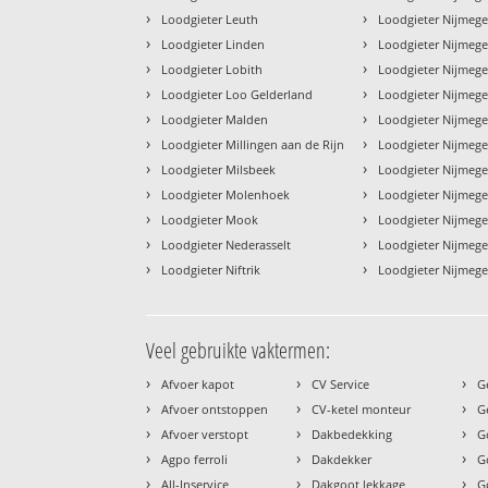
›
›
Loodgieter Leuth
Loodgieter Nijmege
›
›
Loodgieter Linden
Loodgieter Nijmeg
›
›
Loodgieter Lobith
Loodgieter Nijmeg
›
›
Loodgieter Loo Gelderland
Loodgieter Nijmeg
›
›
Loodgieter Malden
Loodgieter Nijme
›
›
Loodgieter Millingen aan de Rijn
Loodgieter Nijmeg
›
›
Loodgieter Milsbeek
Loodgieter Nijmeg
›
›
Loodgieter Molenhoek
Loodgieter Nijmege
›
›
Loodgieter Mook
Loodgieter Nijmege
›
›
Loodgieter Nederasselt
Loodgieter Nijmeg
›
›
Loodgieter Niftrik
Loodgieter Nijmege
Veel gebruikte vaktermen:
›
›
›
Afvoer kapot
CV Service
G
›
›
›
Afvoer ontstoppen
CV-ketel monteur
G
›
›
›
Afvoer verstopt
Dakbedekking
G
›
›
›
Agpo ferroli
Dakdekker
G
›
›
›
All-Inservice
Dakgoot lekkage
G