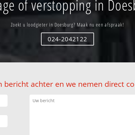
age of verstopping in Does
Zoekt u loodgieter in Doesburg? Maak nu een afspraak!
024-2042122
n bericht achter en we nemen direct co