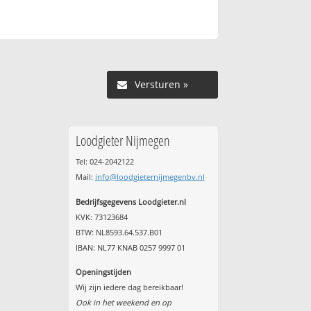
Versturen »
Loodgieter Nijmegen
Tel: 024-2042122
Mail:
info@loodgieternijmegenbv.nl
Bedrijfsgegevens Loodgieter.nl
KVK: 73123684
BTW: NL8593.64.537.B01
IBAN: NL77 KNAB 0257 9997 01
Openingstijden
Wij zijn iedere dag bereikbaar!
Ook in het weekend en op