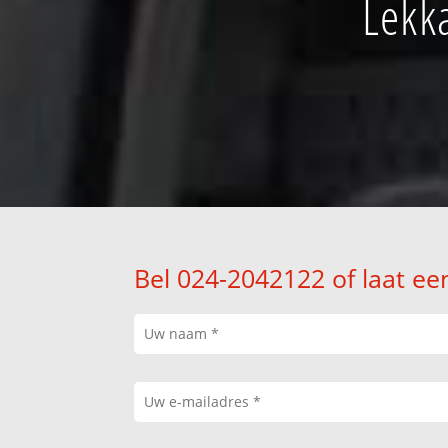
Lekk
Bel 024-2042122 of laat ee