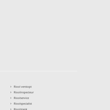
›
Riool verstopt
›
Rioolinspecteur
›
Rioolservice
›
Rioolspecialist
›
Rioolstank