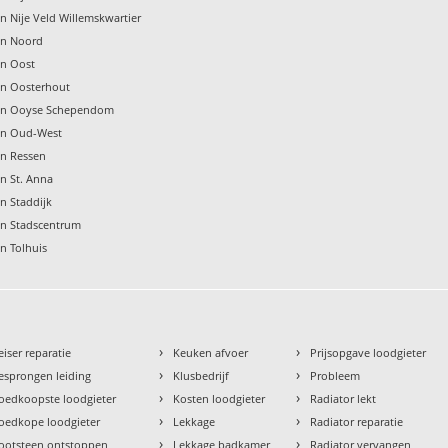
n Nije Veld Willemskwartier
en Noord
en Oost
en Oosterhout
gen Ooyse Schependom
en Oud-West
en Ressen
n St. Anna
n Staddijk
en Stadscentrum
n Tolhuis
›
›
eiser reparatie
Keuken afvoer
Prijsopgave loodgieter
›
›
esprongen leiding
Klusbedrijf
Probleem
›
›
oedkoopste loodgieter
Kosten loodgieter
Radiator lekt
›
›
oedkope loodgieter
Lekkage
Radiator reparatie
›
›
ootsteen ontstoppen
Lekkage badkamer
Radiator vervangen