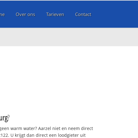
me
Over ons
Tarieven
Contact
urg
?
 geen warm water? Aarzel niet en neem direct
22. U krijgt dan direct een loodgieter uit