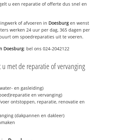
gelt u een reparatie of offerte dus snel en
ingwerk of afvoeren in
Doesburg
en wenst
eters werken 24 uur per dag, 365 dagen per
e buurt om spoedreparaties uit te voeren.
in
Doesburg
: bel ons 024-2042122
 u met de reparatie of vervanging
ater- en gasleiding)
spoed)reparatie en vervanging)
fvoer ontstoppen, reparatie, renovatie en
anging (dakpannen en dakleer)
onmaken