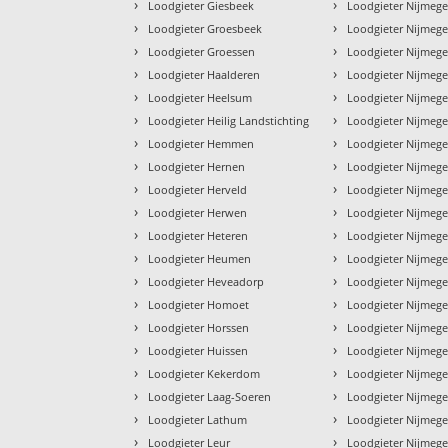
›
›
Loodgieter Giesbeek
Loodgieter Nijmeg
›
›
Loodgieter Groesbeek
Loodgieter Nijmeg
›
›
Loodgieter Groessen
Loodgieter Nijmeg
›
›
Loodgieter Haalderen
Loodgieter Nijmege
›
›
Loodgieter Heelsum
Loodgieter Nijmeg
›
›
Loodgieter Heilig Landstichting
Loodgieter Nijmeg
›
›
Loodgieter Hemmen
Loodgieter Nijmeg
›
›
Loodgieter Hernen
Loodgieter Nijmege
›
›
Loodgieter Herveld
Loodgieter Nijmege
›
›
Loodgieter Herwen
Loodgieter Nijmeg
›
›
Loodgieter Heteren
Loodgieter Nijmege
›
›
Loodgieter Heumen
Loodgieter Nijmege
›
›
Loodgieter Heveadorp
Loodgieter Nijmeg
›
›
Loodgieter Homoet
Loodgieter Nijmeg
›
›
Loodgieter Horssen
Loodgieter Nijmeg
›
›
Loodgieter Huissen
Loodgieter Nijmeg
›
›
Loodgieter Kekerdom
Loodgieter Nijmeg
›
›
Loodgieter Laag-Soeren
Loodgieter Nijmege
›
›
Loodgieter Lathum
Loodgieter Nijmeg
›
›
Loodgieter Leur
Loodgieter Nijmeg