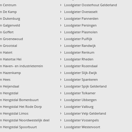
›
en Centrum
Loodgieter Oosterhout Gelderland
›
en De Kamp
Loodgieter Overasselt
›
en Dukenburg
Loodgieter Pannerden
›
en Galgenveld
Loodgieter Persingen
›
n Goffert
Loodgieter Plasmolen
›
gen Groenewoud
Loodgieter Puiflijk
›
n Grootstal
Loodgieter Randwijk
›
n Hatert
Loodgieter Renkum
›
n Hatertse Hei
Loodgieter Rheden
›
n Haven- en industrieterrein
Loodgieter Rozendaal
›
gen Hazenkamp
Loodgieter Slijk-Ewijk
›
en Hees
Loodgieter Spankeren
›
n Heijendaal
Loodgieter Spijk Gelderland
›
en Hengstdal
Loodgieter Tolkamer
›
en Hengstdal Bomenbuurt
Loodgieter Ubbergen
›
en Hengstdal Het Rode Dorp
Loodgieter Valburg
›
en Hengstdal Limos
Loodgieter Velp Gelderland
›
n Hengstdal Noordwestelijk deel
Loodgieter Vossenpels
›
en Hengstdal Spoorbuurt
Loodgieter Westervoort