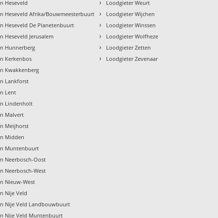
›
en Heseveld
Loodgieter Weurt
›
en Heseveld Afrika/Bouwmeesterbuurt
Loodgieter Wijchen
›
en Heseveld De Planetenbuurt
Loodgieter Winssen
›
n Heseveld Jerusalem
Loodgieter Wolfheze
›
en Hunnerberg
Loodgieter Zetten
›
en Kerkenbos
Loodgieter Zevenaar
en Kwakkenberg
n Lankforst
n Lent
en Lindenholt
n Malvert
n Meijhorst
en Midden
en Muntenbuurt
en Neerbosch-Oost
en Neerbosch-West
en Nieuw-West
n Nije Veld
en Nije Veld Landbouwbuurt
en Nije Veld Muntenbuurt