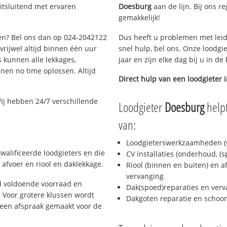
itsluitend met ervaren
Doesburg
aan de lijn. Bij ons re
gemakkelijk!
gen? Bel ons dan op 024-2042122
Dus heeft u problemen met leid
 vrijwel altijd binnen één uur
snel hulp, bel ons. Onze loodgi
 kunnen alle lekkages,
jaar en zijn elke dag bij u in d
en no time oplossen. Altijd
Direct hulp van een loodgieter 
ij hebben 24/7 verschillende
Loodgieter
Doesburg
helpt
van:
Loodgieterswerkzaamheden (w
walificeerde loodgieters en die
CV installaties (onderhoud, (
afvoer en riool en daklekkage.
Riool (binnen en buiten) en a
vervanging
d voldoende voorraad en
Dak(spoed)reparaties en verv
 Voor grotere klussen wordt
Dakgoten reparatie en scho
 een afspraak gemaakt voor de