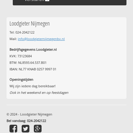
Loodgieter Nijmegen
Tel: 024-2042122
Mail:
info@loodgieternijmegenbv.nl
Bedrijfsgegevens Loodgieter.nl
KVK: 73123684
BTW: NL8593.64.537.B01
IBAN: NL77 KNAB 0257 9997 01
Openingstijden
Wij zijn iedere dag bereikbaar!
Ook in het weekend en op feestdagen
© 2024 - Loodgieter Nijmegen
Bel vandaag
:
024-2042122