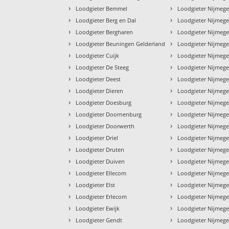
›
›
Loodgieter Bemmel
Loodgieter Nijmeg
›
›
Loodgieter Berg en Dal
Loodgieter Nijmeg
›
›
Loodgieter Bergharen
Loodgieter Nijmeg
›
›
Loodgieter Beuningen Gelderland
Loodgieter Nijmeg
›
›
Loodgieter Cuijk
Loodgieter Nijmege
›
›
Loodgieter De Steeg
Loodgieter Nijme
›
›
Loodgieter Deest
Loodgieter Nijmege
›
›
Loodgieter Dieren
Loodgieter Nijmege
›
›
Loodgieter Doesburg
Loodgieter Nijmege
›
›
Loodgieter Doornenburg
Loodgieter Nijmege
›
›
Loodgieter Doorwerth
Loodgieter Nijme
›
›
Loodgieter Driel
Loodgieter Nijmeg
›
›
Loodgieter Druten
Loodgieter Nijmege
›
›
Loodgieter Duiven
Loodgieter Nijmeg
›
›
Loodgieter Ellecom
Loodgieter Nijmeg
›
›
Loodgieter Elst
Loodgieter Nijmeg
›
›
Loodgieter Erlecom
Loodgieter Nijmeg
›
›
Loodgieter Ewijk
Loodgieter Nijmege
›
›
Loodgieter Gendt
Loodgieter Nijmeg