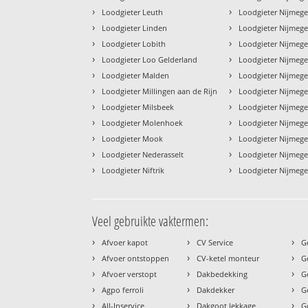
›
›
Loodgieter Leuth
Loodgieter Nijmege
›
›
Loodgieter Linden
Loodgieter Nijmeg
›
›
Loodgieter Lobith
Loodgieter Nijmeg
›
›
Loodgieter Loo Gelderland
Loodgieter Nijmeg
›
›
Loodgieter Malden
Loodgieter Nijme
›
›
Loodgieter Millingen aan de Rijn
Loodgieter Nijmeg
›
›
Loodgieter Milsbeek
Loodgieter Nijmeg
›
›
Loodgieter Molenhoek
Loodgieter Nijmege
›
›
Loodgieter Mook
Loodgieter Nijmege
›
›
Loodgieter Nederasselt
Loodgieter Nijmeg
›
›
Loodgieter Niftrik
Loodgieter Nijmege
Veel gebruikte vaktermen:
›
›
›
Afvoer kapot
CV Service
G
›
›
›
Afvoer ontstoppen
CV-ketel monteur
G
›
›
›
Afvoer verstopt
Dakbedekking
G
›
›
›
Agpo ferroli
Dakdekker
G
›
›
›
All-Inservice
Dakgoot lekkage
G