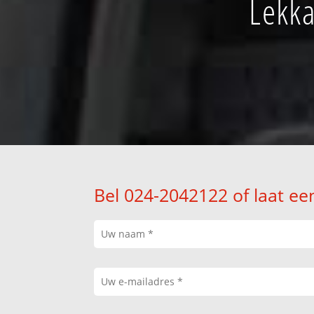
Lekka
Bel 024-2042122 of laat ee