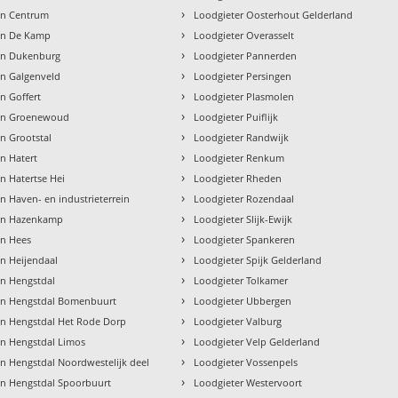
›
en Centrum
Loodgieter Oosterhout Gelderland
›
en De Kamp
Loodgieter Overasselt
›
en Dukenburg
Loodgieter Pannerden
›
en Galgenveld
Loodgieter Persingen
›
n Goffert
Loodgieter Plasmolen
›
gen Groenewoud
Loodgieter Puiflijk
›
n Grootstal
Loodgieter Randwijk
›
n Hatert
Loodgieter Renkum
›
n Hatertse Hei
Loodgieter Rheden
›
n Haven- en industrieterrein
Loodgieter Rozendaal
›
gen Hazenkamp
Loodgieter Slijk-Ewijk
›
en Hees
Loodgieter Spankeren
›
n Heijendaal
Loodgieter Spijk Gelderland
›
en Hengstdal
Loodgieter Tolkamer
›
en Hengstdal Bomenbuurt
Loodgieter Ubbergen
›
en Hengstdal Het Rode Dorp
Loodgieter Valburg
›
en Hengstdal Limos
Loodgieter Velp Gelderland
›
n Hengstdal Noordwestelijk deel
Loodgieter Vossenpels
›
en Hengstdal Spoorbuurt
Loodgieter Westervoort