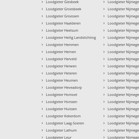
›
›
Loodgieter Giesbeek
Loodgieter Nijmeg
›
›
Loodgieter Groesbeek
Loodgieter Nijmeg
›
›
Loodgieter Groessen
Loodgieter Nijmeg
›
›
Loodgieter Haalderen
Loodgieter Nijmege
›
›
Loodgieter Heelsum
Loodgieter Nijmeg
›
›
Loodgieter Heilig Landstichting
Loodgieter Nijmeg
›
›
Loodgieter Hemmen
Loodgieter Nijmeg
›
›
Loodgieter Hernen
Loodgieter Nijmege
›
›
Loodgieter Herveld
Loodgieter Nijmege
›
›
Loodgieter Herwen
Loodgieter Nijmeg
›
›
Loodgieter Heteren
Loodgieter Nijmege
›
›
Loodgieter Heumen
Loodgieter Nijmege
›
›
Loodgieter Heveadorp
Loodgieter Nijmeg
›
›
Loodgieter Homoet
Loodgieter Nijmeg
›
›
Loodgieter Horssen
Loodgieter Nijmeg
›
›
Loodgieter Huissen
Loodgieter Nijmeg
›
›
Loodgieter Kekerdom
Loodgieter Nijmeg
›
›
Loodgieter Laag-Soeren
Loodgieter Nijmege
›
›
Loodgieter Lathum
Loodgieter Nijmeg
›
›
Loodgieter Leur
Loodgieter Nijmeg