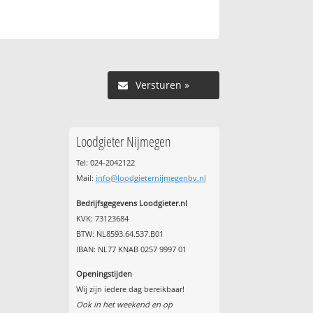
Versturen »
Loodgieter Nijmegen
Tel: 024-2042122
Mail:
info@loodgieternijmegenbv.nl
Bedrijfsgegevens Loodgieter.nl
KVK: 73123684
BTW: NL8593.64.537.B01
IBAN: NL77 KNAB 0257 9997 01
Openingstijden
Wij zijn iedere dag bereikbaar!
Ook in het weekend en op