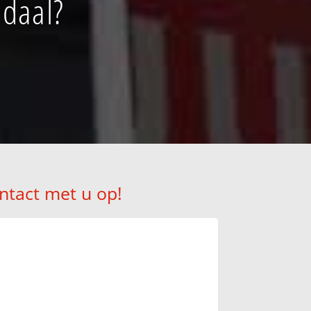
ndaal?
ntact met u op!