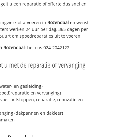
egelt u een reparatie of offerte dus snel en
ingwerk of afvoeren in
Rozendaal
en wenst
eters werken 24 uur per dag, 365 dagen per
e buurt om spoedreparaties uit te voeren.
in
Rozendaal
: bel ons 024-2042122
t u met de reparatie of vervanging
ater- en gasleiding)
spoed)reparatie en vervanging)
fvoer ontstoppen, reparatie, renovatie en
anging (dakpannen en dakleer)
onmaken