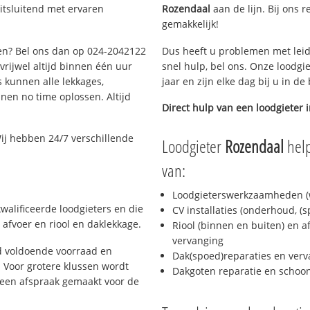
itsluitend met ervaren
Rozendaal
aan de lijn. Bij ons r
gemakkelijk!
gen? Bel ons dan op 024-2042122
Dus heeft u problemen met leid
 vrijwel altijd binnen één uur
snel hulp, bel ons. Onze loodgi
 kunnen alle lekkages,
jaar en zijn elke dag bij u in d
en no time oplossen. Altijd
Direct hulp van een loodgieter 
ij hebben 24/7 verschillende
Loodgieter
Rozendaal
help
van:
Loodgieterswerkzaamheden (w
walificeerde loodgieters en die
CV installaties (onderhoud, (
afvoer en riool en daklekkage.
Riool (binnen en buiten) en a
vervanging
d voldoende voorraad en
Dak(spoed)reparaties en verv
 Voor grotere klussen wordt
Dakgoten reparatie en scho
 een afspraak gemaakt voor de