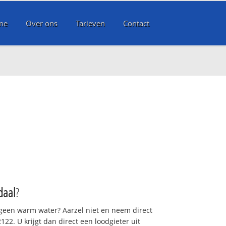
me
Over ons
Tarieven
Contact
daal
?
 geen warm water? Aarzel niet en neem direct
22. U krijgt dan direct een loodgieter uit