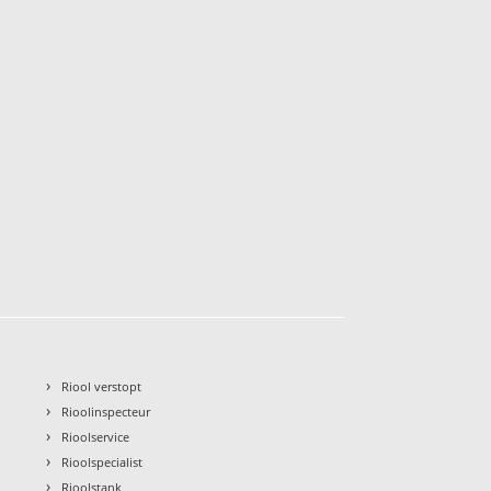
›
Riool verstopt
›
Rioolinspecteur
›
Rioolservice
›
Rioolspecialist
›
Rioolstank