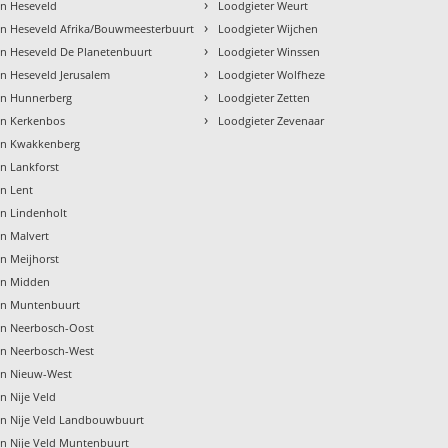
›
en Heseveld
Loodgieter Weurt
›
en Heseveld Afrika/Bouwmeesterbuurt
Loodgieter Wijchen
›
en Heseveld De Planetenbuurt
Loodgieter Winssen
›
n Heseveld Jerusalem
Loodgieter Wolfheze
›
en Hunnerberg
Loodgieter Zetten
›
en Kerkenbos
Loodgieter Zevenaar
en Kwakkenberg
n Lankforst
n Lent
en Lindenholt
n Malvert
n Meijhorst
en Midden
en Muntenbuurt
en Neerbosch-Oost
en Neerbosch-West
en Nieuw-West
n Nije Veld
en Nije Veld Landbouwbuurt
en Nije Veld Muntenbuurt