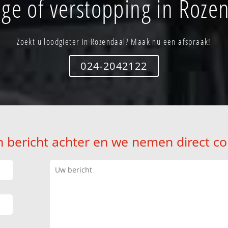
ge of verstopping in Roze
Zoekt u loodgieter in Rozendaal? Maak nu een afspraak!
024-2042122
n bericht achter en we nemen direct co