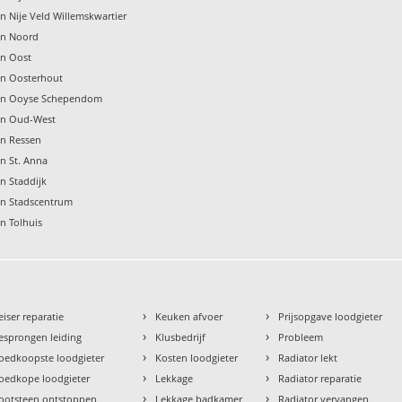
n Nije Veld Willemskwartier
en Noord
en Oost
en Oosterhout
gen Ooyse Schependom
en Oud-West
en Ressen
n St. Anna
n Staddijk
en Stadscentrum
n Tolhuis
›
›
eiser reparatie
Keuken afvoer
Prijsopgave loodgieter
›
›
esprongen leiding
Klusbedrijf
Probleem
›
›
oedkoopste loodgieter
Kosten loodgieter
Radiator lekt
›
›
oedkope loodgieter
Lekkage
Radiator reparatie
›
›
ootsteen ontstoppen
Lekkage badkamer
Radiator vervangen