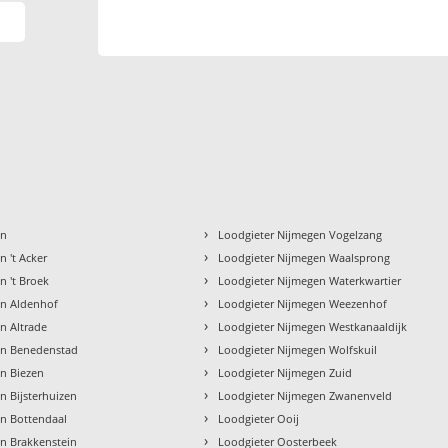
›
en
Loodgieter Nijmegen Vogelzang
›
 't Acker
Loodgieter Nijmegen Waalsprong
›
n 't Broek
Loodgieter Nijmegen Waterkwartier
›
en Aldenhof
Loodgieter Nijmegen Weezenhof
›
n Altrade
Loodgieter Nijmegen Westkanaaldijk
›
en Benedenstad
Loodgieter Nijmegen Wolfskuil
›
n Biezen
Loodgieter Nijmegen Zuid
›
n Bijsterhuizen
Loodgieter Nijmegen Zwanenveld
›
en Bottendaal
Loodgieter Ooij
›
n Brakkenstein
Loodgieter Oosterbeek