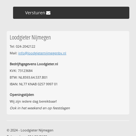
Versturen »
Loodgieter Nijmegen
Tel: 024-2042122
Mail:
info@loodgieternijmegenbv.nl
Bedrijfsgegevens Loodgieter.nl
KVK: 73123684
BTW: NL8593.64.537.B01
IBAN: NL77 KNAB 0257 9997 01
Openingstijden
Wij zijn iedere dag bereikbaar!
Ook in het weekend en op feestdagen
© 2024 - Loodgieter Nijmegen