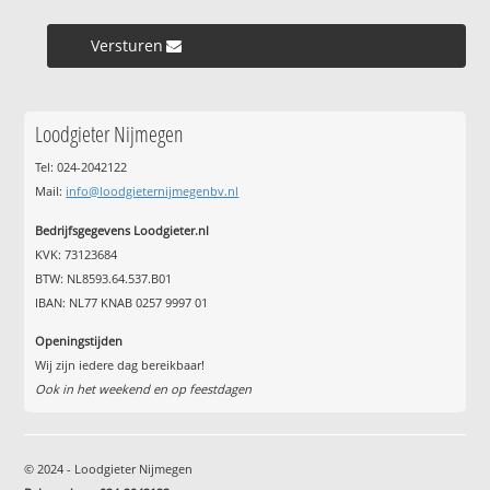
Versturen »
Loodgieter Nijmegen
Tel: 024-2042122
Mail:
info@loodgieternijmegenbv.nl
Bedrijfsgegevens Loodgieter.nl
KVK: 73123684
BTW: NL8593.64.537.B01
IBAN: NL77 KNAB 0257 9997 01
Openingstijden
Wij zijn iedere dag bereikbaar!
Ook in het weekend en op feestdagen
© 2024 - Loodgieter Nijmegen