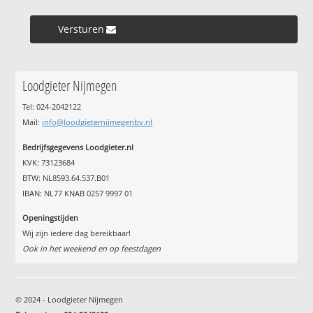
Versturen »
Loodgieter Nijmegen
Tel: 024-2042122
Mail:
info@loodgieternijmegenbv.nl
Bedrijfsgegevens Loodgieter.nl
KVK: 73123684
BTW: NL8593.64.537.B01
IBAN: NL77 KNAB 0257 9997 01
Openingstijden
Wij zijn iedere dag bereikbaar!
Ook in het weekend en op feestdagen
© 2024 - Loodgieter Nijmegen